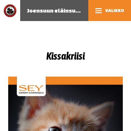
Joensuun eläinsuojeluyhdistys
VALIKKO
Kissakriisi