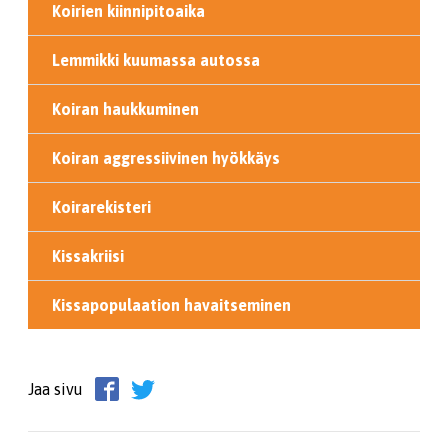
Koirien kiinnipitoaika
Lemmikki kuumassa autossa
Koiran haukkuminen
Koiran aggressiivinen hyökkäys
Koirarekisteri
Kissakriisi
Kissapopulaation havaitseminen
Jaa sivu