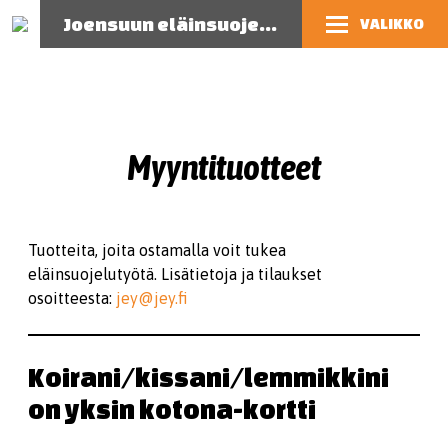
Joensuun eläinsuojeluyhdistys
VALIKKO
Myyntituotteet
Tuotteita, joita ostamalla voit tukea
eläinsuojelutyötä. Lisätietoja ja tilaukset
osoitteesta:
jey@jey.fi
Koirani/kissani/lemmikkini
on yksin kotona-kortti