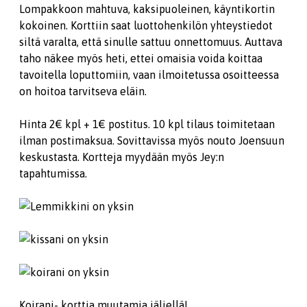
Lompakkoon mahtuva, kaksipuoleinen, käyntikortin
kokoinen. Korttiin saat luottohenkilön yhteystiedot
siltä varalta, että sinulle sattuu onnettomuus. Auttava
taho näkee myös heti, ettei omaisia voida koittaa
tavoitella loputtomiin, vaan ilmoitetussa osoitteessa
on hoitoa tarvitseva eläin.
Hinta 2€ kpl + 1€ postitus. 10 kpl tilaus toimitetaan
ilman postimaksua. Sovittavissa myös nouto Joensuun
keskustasta. Kortteja myydään myös Jey:n
tapahtumissa.
Koirani- korttia muutamia jäljellä!