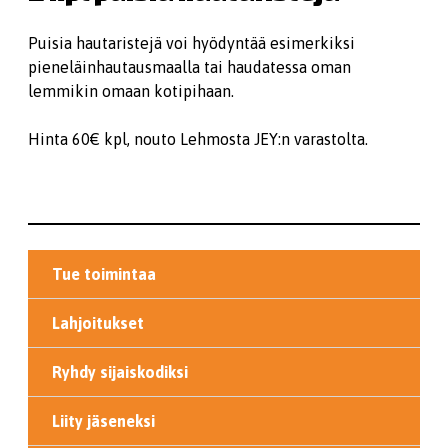
Puisia hautaristejä voi hyödyntää esimerkiksi
pieneläinhautausmaalla tai haudatessa oman
lemmikin omaan kotipihaan.
Hinta 60€ kpl, nouto Lehmosta JEY:n varastolta.
Tue toimintaa
Lahjoitukset
Ryhdy sijaiskodiksi
Liity jäseneksi