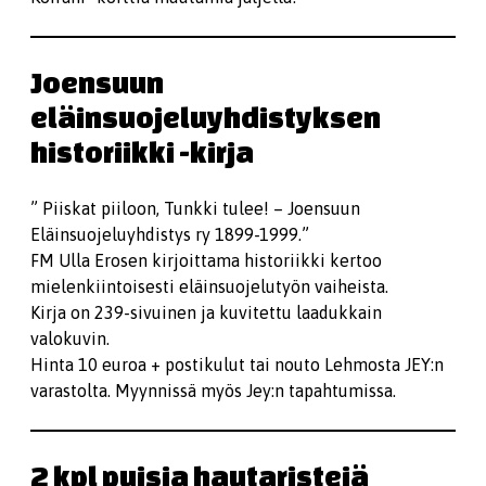
Joensuun
eläinsuojeluyhdistyksen
historiikki -kirja
” Piiskat piiloon, Tunkki tulee! – Joensuun
Eläinsuojeluyhdistys ry 1899-1999.”
FM Ulla Erosen kirjoittama historiikki kertoo
mielenkiintoisesti eläinsuojelutyön vaiheista.
Kirja on 239-sivuinen ja kuvitettu laadukkain
valokuvin.
Hinta 10 euroa + postikulut tai nouto Lehmosta JEY:n
varastolta. Myynnissä myös Jey:n tapahtumissa.
2 kpl puisia hautaristejä