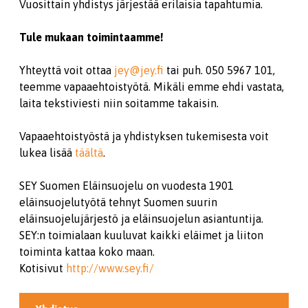
Vuosittain yhdistys järjestää erilaisia tapahtumia.
Tule mukaan toimintaamme!
Yhteyttä voit ottaa
jey@jey.fi
tai puh. 050 5967 101,
teemme vapaaehtoistyötä. Mikäli emme ehdi vastata,
laita tekstiviesti niin soitamme takaisin.
Vapaaehtoistyöstä ja yhdistyksen tukemisesta voit
lukea lisää
täältä
.
SEY Suomen Eläinsuojelu on vuodesta 1901
eläinsuojelutyötä tehnyt Suomen suurin
eläinsuojelujärjestö ja eläinsuojelun asiantuntija.
SEY:n toimialaan kuuluvat kaikki eläimet ja liiton
toiminta kattaa koko maan.
Kotisivut
http://www.sey.fi/