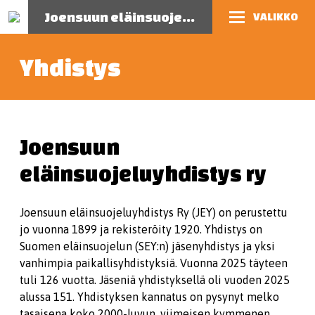
Joensuun eläinsuojeluyhdistys
VALIKKO
Yhdistys
Joensuun
eläinsuojeluyhdistys ry
Joensuun eläinsuojeluyhdistys Ry (JEY) on perustettu
jo vuonna 1899 ja rekisteröity 1920. Yhdistys on
Suomen eläinsuojelun (SEY:n) jäsenyhdistys ja yksi
vanhimpia paikallisyhdistyksiä. Vuonna 2025 täyteen
tuli 126 vuotta. Jäseniä yhdistyksellä oli vuoden 2025
alussa 151. Yhdistyksen kannatus on pysynyt melko
tasaisena koko 2000-luvun, viimeisen kymmenen