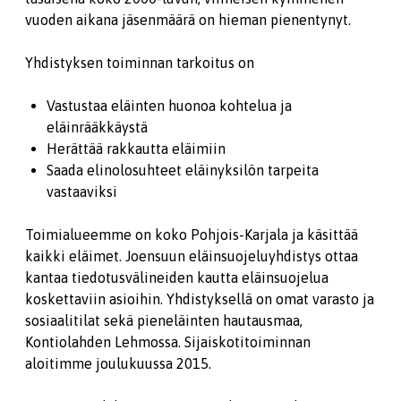
vuoden aikana jäsenmäärä on hieman pienentynyt.
Yhdistyksen toiminnan tarkoitus on
Vastustaa eläinten huonoa kohtelua ja
eläinrääkkäystä
Herättää rakkautta eläimiin
Saada elinolosuhteet eläinyksilön tarpeita
vastaaviksi
Toimialueemme on koko Pohjois-Karjala ja käsittää
kaikki eläimet. Joensuun eläinsuojeluyhdistys ottaa
kantaa tiedotusvälineiden kautta eläinsuojelua
koskettaviin asioihin. Yhdistyksellä on omat varasto ja
sosiaalitilat sekä pieneläinten hautausmaa,
Kontiolahden Lehmossa. Sijaiskotitoiminnan
aloitimme joulukuussa 2015.