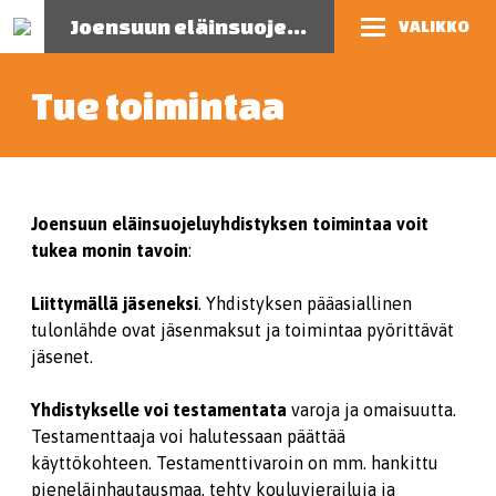
Joensuun eläinsuojeluyhdistys
VALIKKO
Tue toimintaa
Joensuun eläinsuojeluyhdistyksen toimintaa voit
tukea monin tavoin
:
Liittymällä jäseneksi
. Yhdistyksen pääasiallinen
tulonlähde ovat jäsenmaksut ja toimintaa pyörittävät
jäsenet.
Yhdistykselle voi testamentata
varoja ja omaisuutta.
Testamenttaaja voi halutessaan päättää
käyttökohteen. Testamenttivaroin on mm. hankittu
pieneläinhautausmaa, tehty kouluvierailuja ja