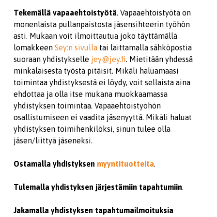
Tekemällä vapaaehtoistyötä
. Vapaaehtoistyötä on
monenlaista pullanpaistosta jäsensihteerin työhön
asti. Mukaan voit ilmoittautua joko täyttämällä
lomakkeen
Sey:n sivulla
tai laittamalla sähköpostia
suoraan yhdistykselle
j
ey@jey.fi
. Mietitään yhdessä
minkälaisesta työstä pitäisit. Mikäli haluamaasi
toimintaa yhdistyksestä ei löydy, voit sellaista aina
ehdottaa ja olla itse mukana muokkaamassa
yhdistyksen toimintaa. Vapaaehtoistyöhön
osallistumiseen ei vaadita jäsenyyttä. Mikäli haluat
yhdistyksen toimihenkilöksi, sinun tulee olla
jäsen/liittyä jäseneksi.
Ostamalla yhdistyksen
myyntituotteita
.
Tulemalla yhdistyksen järjestämiin tapahtumiin
.
Jakamalla yhdistyksen tapahtumailmoituksia