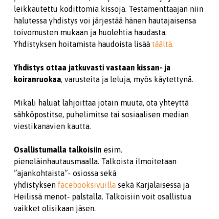
leikkautettu kodittomia kissoja. Testamenttaajan niin
halutessa yhdistys voi järjestää hänen hautajaisensa
toivomusten mukaan ja huolehtia haudasta.
Yhdistyksen hoitamista haudoista lisää
täältä.
Yhdistys ottaa jatkuvasti vastaan kissan- ja
koiranruokaa
, varusteita ja leluja, myös käytettynä.
Mikäli haluat lahjoittaa jotain muuta, ota yhteyttä
sähköpostitse, puhelimitse tai sosiaalisen median
viestikanavien kautta.
Osallistumalla talkoisiin
esim.
pieneläinhautausmaalla. Talkoista ilmoitetaan
”ajankohtaista”- osiossa sekä
yhdistyksen
facebooksivuilla
sekä Karjalaisessa ja
Heilissä menot- palstalla. Talkoisiin voit osallistua
vaikket olisikaan jäsen.