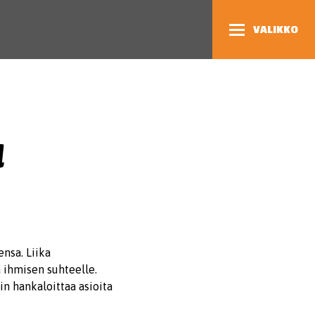
VALIKKO
a
ensa. Liika
a ihmisen suhteelle.
äin hankaloittaa asioita