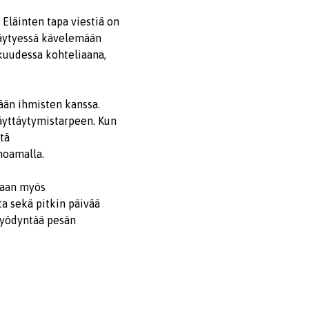
Eläinten tapa viestiä on
täytyessä kävelemään
kuudessa kohteliaana,
nään ihmisten kanssa.
käyttäytymistarpeen. Kun
tä
uhoamalla.
 vaan myös
a sekä pitkin päivää
 hyödyntää pesän