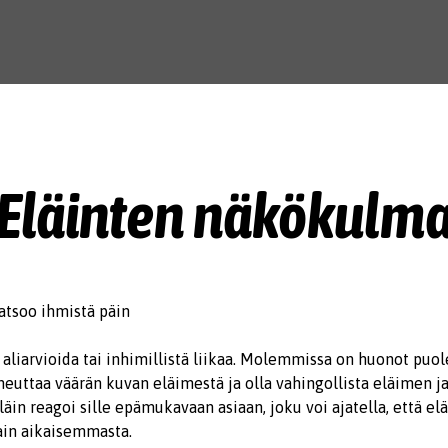
Eläinten näkökulm
 aliarvioida tai inhimillistä liikaa. Molemmissa on huonot puol
heuttaa väärän kuvan eläimestä ja olla vahingollista eläimen j
eläin reagoi sille epämukavaan asiaan, joku voi ajatella, että el
tain aikaisemmasta.