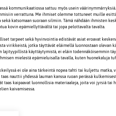
sessä kommunikaatiossa sattuu myös usein väärinymmärryksiä. 
ihmisiin verrattuna. Me ihmiset olemme tottuneet muille esit
ssa sekä katsomaan suoraan silmiin. Tämä nähdään ihmisten kes
ntua kovin epämiellyttävältä tai jopa pelottavalta tavalta.
illiset tarpeet sekä hyvinvointia edistävät asiat eroavat keske
ista virikkeistä, jotka täyttävät eläimellä luonnostaan olevan 
 lajityypillistä käyttäytymistä, ei eläin todennäköisemmin täy
ihmisen mielestä epämieluisalla tavalla, kuten huonekaluja t
kkeilyssä ei ole aina tärkeintä nopea tahti tai kuljettu matka,
taas nauttii yhdessä lauman kanssa ruoan perässä kulkemisest
t taas kaipaavat luonnollisia materiaaleja, joita voi jyrsiä tai
elien kaivamisessa.