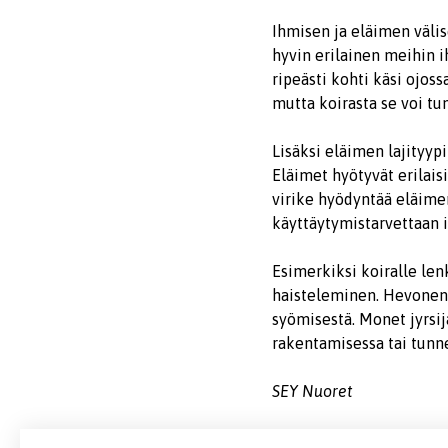
Ihmisen ja eläimen väli
hyvin erilainen meihin 
ripeästi kohti käsi ojo
mutta koirasta se voi tu
Lisäksi eläimen lajityyp
Eläimet hyötyvät erilais
virike hyödyntää eläimen
käyttäytymistarvettaan 
Esimerkiksi koiralle len
haisteleminen. Hevonen 
syömisestä. Monet jyrsijä
rakentamisessa tai tunn
SEY Nuoret