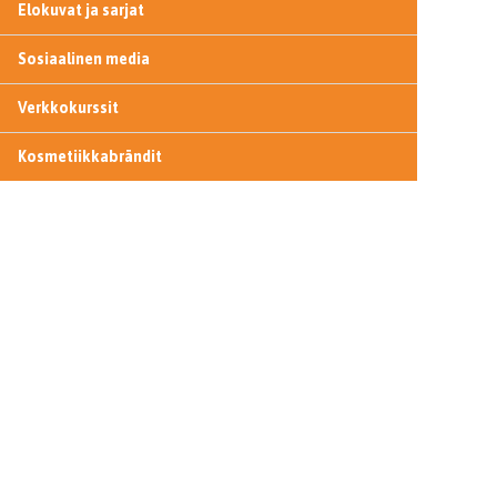
Elokuvat ja sarjat
Sosiaalinen media
Verkkokurssit
Kosmetiikkabrändit