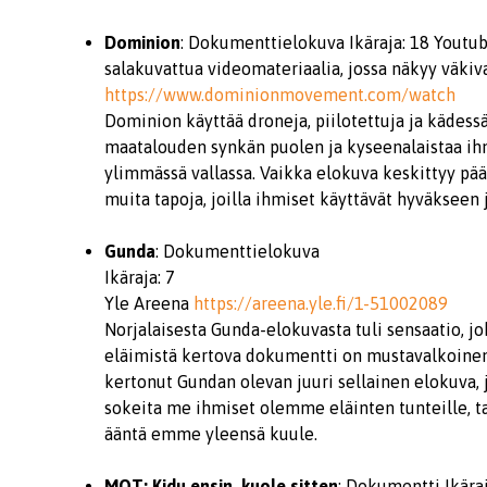
Dominion
: Dokumenttielokuva Ikäraja: 18 Youtu
salakuvattua videomateriaalia, jossa näkyy väkiva
https://www.dominionmovement.com/watch
Dominion käyttää droneja, piilotettuja ja kädess
maatalouden synkän puolen ja kyseenalaistaa i
ylimmässä vallassa. Vaikka elokuva keskittyy pääa
muita tapoja, joilla ihmiset käyttävät hyväkseen 
Gunda
: Dokumenttielokuva
Ikäraja: 7
Yle Areena
https://areena.yle.fi/1-51002089
Norjalaisesta Gunda-elokuvasta tuli sensaatio, 
eläimistä kertova dokumentti on mustavalkoinen 
kertonut Gundan olevan juuri sellainen elokuva, 
sokeita me ihmiset olemme eläinten tunteille, tar
ääntä emme yleensä kuule.
MOT:
Kidu ensin, kuole sitten
: Dokumentti Ikära