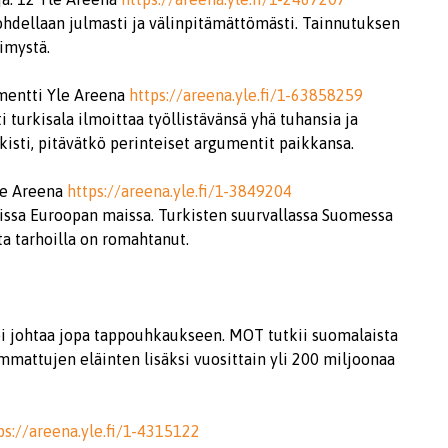
hdellaan julmasti ja välinpitämättömästi. Tainnutuksen
imystä.
mentti Yle Areena
https://areena.yle.fi/1-63858259
 turkisala ilmoittaa työllistävänsä yhä tuhansia ja
isti, pitävätkö perinteiset argumentit paikkansa.
le Areena
https://areena.yle.fi/1-3849204
seissa Euroopan maissa. Turkisten suurvallassa Suomessa
ta tarhoilla on romahtanut.
i johtaa jopa tappouhkaukseen. MOT tutkii suomalaista
mattujen eläinten lisäksi vuosittain yli 200 miljoonaa
ps://areena.yle.fi/1-4315122