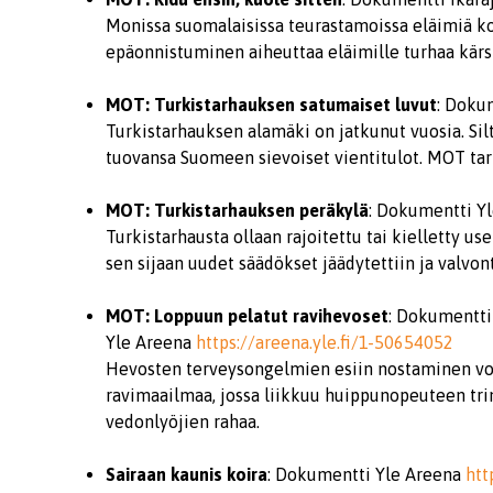
Monissa suomalaisissa teurastamoissa eläimiä ko
epäonnistuminen aiheuttaa eläimille turhaa kärs
MOT: Turkistarhauksen satumaiset luvut
: Doku
Turkistarhauksen alamäki on jatkunut vuosia. Silti
tuovansa Suomeen sievoiset vientitulot. MOT tark
MOT: Turkistarhauksen peräkylä
: Dokumentti Y
Turkistarhausta ollaan rajoitettu tai kielletty u
sen sijaan uudet säädökset jäädytettiin ja valvon
MOT: Loppuun pelatut ravihevoset
: Dokumentti
Yle Areena
https://areena.yle.fi/1-50654052
Hevosten terveysongelmien esiin nostaminen vo
ravimaailmaa, jossa liikkuu huippunopeuteen trim
vedonlyöjien rahaa.
Sairaan kaunis koira
: Dokumentti Yle Areena
htt