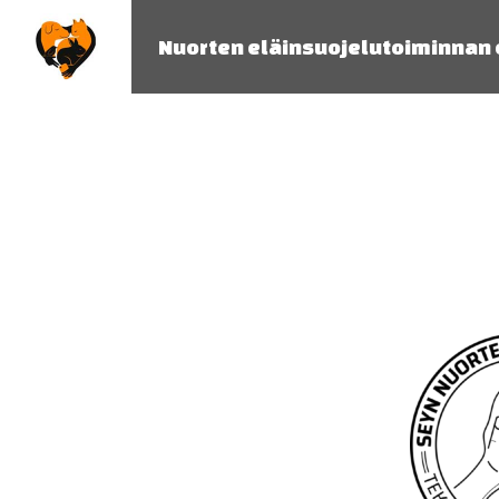
Nuorten eläinsuojelutoiminnan