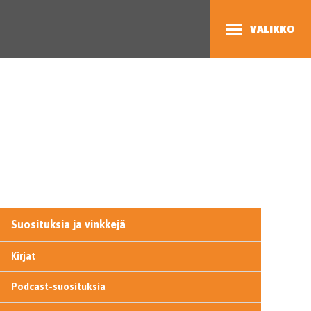
VALIKKO
Suosituksia ja vinkkejä
Kirjat
Podcast-suosituksia