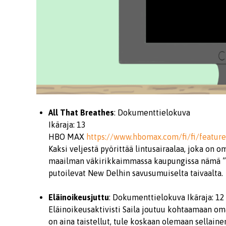
All That Breathes
: Dokumenttielokuva
Ikäraja: 13
HBO MAX
https://www.hbomax.com/fi/fi/featur
Kaksi veljestä pyörittää lintusairaalaa, joka on
maailman väkirikkaimmassa kaupungissa nämä ”ha
putoilevat New Delhin savusumuiselta taivaalta.
Eläinoikeusjuttu
: Dokumenttielokuva Ikäraja: 12
Eläinoikeusaktivisti Saila joutuu kohtaamaan omat
on aina taistellut, tule koskaan olemaan sellaine