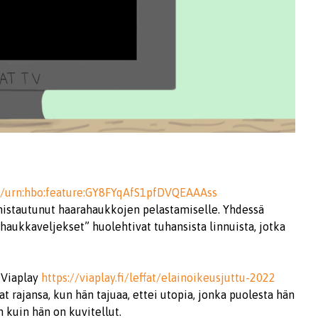
e/urn:hbo:feature:GY8FYqAfS1pfDVQEAAAss
 omistautunut haarahaukkojen pelastamiselle. Yhdessä
ukkaveljekset” huolehtivat tuhansista linnuista, jotka
 Viaplay
https://viaplay.fi/leffat/elainoikeusjuttu-2022
 rajansa, kun hän tajuaa, ettei utopia, jonka puolesta hän
n kuin hän on kuvitellut.