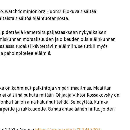
be, watchdominion.org Huom.! Elokuva sisältää
ltaista sisältöä eläintuotannosta.
ä pidettäviä kameroita paljastaakseen nykyaikaisen
hmiskunnan moraalisuuden ja oikeuden olla eläinkunnan
siassa ruoaksi käytettäviin eläimiin, se tutkii myös
ja pahoinpitelee eläimiä.
joka on kahminut palkintoja ympäri maailmaa. Maatilan
eikä siinä puhuta mitään. Ohjaaja Viktor Kossakovsky on
jonka hän on aina halunnut tehdä. Se näyttää, kuinka
peille ja rakkaudelle. Gunda antaa äänen niille, joiden
ja: 12 Yle Areena
https://areena.yle.fi/1-2467207