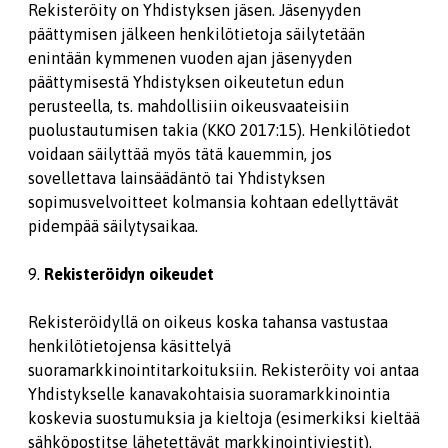
Rekisteröity on Yhdistyksen jäsen. Jäsenyyden
päättymisen jälkeen henkilötietoja säilytetään
enintään kymmenen vuoden ajan jäsenyyden
päättymisestä Yhdistyksen oikeutetun edun
perusteella, ts. mahdollisiin oikeusvaateisiin
puolustautumisen takia (KKO 2017:15). Henkilötiedot
voidaan säilyttää myös tätä kauemmin, jos
sovellettava lainsäädäntö tai Yhdistyksen
sopimusvelvoitteet kolmansia kohtaan edellyttävät
pidempää säilytysaikaa.
9.
Rekisteröidyn oikeudet
Rekisteröidyllä on oikeus koska tahansa vastustaa
henkilötietojensa käsittelyä
suoramarkkinointitarkoituksiin. Rekisteröity voi antaa
Yhdistykselle kanavakohtaisia suoramarkkinointia
koskevia suostumuksia ja kieltoja (esimerkiksi kieltää
sähköpostitse lähetettävät markkinointiviestit).