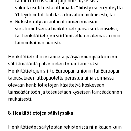
tällöin oikeus saada jäljennös kyseisistä
vakiolausekkeista ottamalla Yhdistykseen yhteyttä
Yhteydenotot-kohdassa kuvatun mukaisesti; tai
Rekisteröity on antanut nimenomaisen
suostumuksensa henkilötietojensa siirtämiseksi,
tai henkilötietojen siirtämiselle on olemassa muu
lainmukainen peruste.
Henkilötietoihin ei anneta pääsyä enempää kuin on
välttämätöntä palveluiden toteuttamiseksi.
Henkilötietojen siirto Euroopan unionin tai Euroopan
talousalueen ulkopuolelle perustuu aina voimassa
olevaan henkilötietojen käsittelyä koskevaan
lainsäädäntöön ja toteutetaan kyseisen lainsäädännön
mukaisesti.
8.
Henkilötietojen säilytysaika
Henkilötiedot säilytetään rekisterissä niin kauan kuin