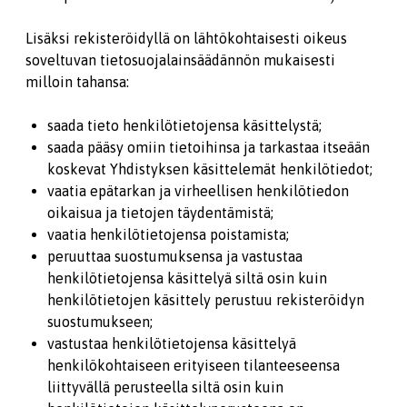
Lisäksi rekisteröidyllä on lähtökohtaisesti oikeus
soveltuvan tietosuojalainsäädännön mukaisesti
milloin tahansa:
saada tieto henkilötietojensa käsittelystä;
saada pääsy omiin tietoihinsa ja tarkastaa itseään
koskevat Yhdistyksen käsittelemät henkilötiedot;
vaatia epätarkan ja virheellisen henkilötiedon
oikaisua ja tietojen täydentämistä;
vaatia henkilötietojensa poistamista;
peruuttaa suostumuksensa ja vastustaa
henkilötietojensa käsittelyä siltä osin kuin
henkilötietojen käsittely perustuu rekisteröidyn
suostumukseen;
vastustaa henkilötietojensa käsittelyä
henkilökohtaiseen erityiseen tilanteeseensa
liittyvällä perusteella siltä osin kuin