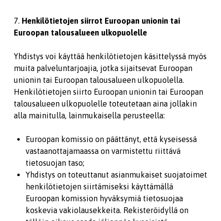
7.
Henkilötietojen siirrot Euroopan unionin tai
Euroopan talousalueen ulkopuolelle
Yhdistys voi käyttää henkilötietojen käsittelyssä myös
muita palveluntarjoajia, jotka sijaitsevat Euroopan
unionin tai Euroopan talousalueen ulkopuolella.
Henkilötietojen siirto Euroopan unionin tai Euroopan
talousalueen ulkopuolelle toteutetaan aina jollakin
alla mainitulla, lainmukaisella perusteella:
Euroopan komissio on päättänyt, että kyseisessä
vastaanottajamaassa on varmistettu riittävä
tietosuojan taso;
Yhdistys on toteuttanut asianmukaiset suojatoimet
henkilötietojen siirtämiseksi käyttämällä
Euroopan komission hyväksymiä tietosuojaa
koskevia vakiolausekkeita. Rekisteröidyllä on