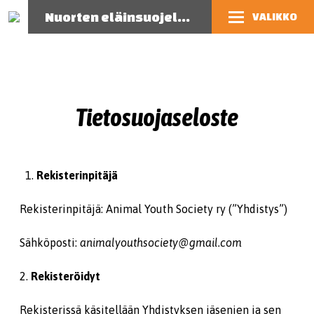
Nuorten eläinsuojelutoiminnan opas
VALIKKO
Tietosuojaseloste
Rekisterinpitäjä
Rekisterinpitäjä: Animal Youth Society ry (”Yhdistys”)
Sähköposti:
animalyouthsociety@gmail.com
2.
Rekisteröidyt
Rekisterissä käsitellään Yhdistyksen jäsenien ja sen