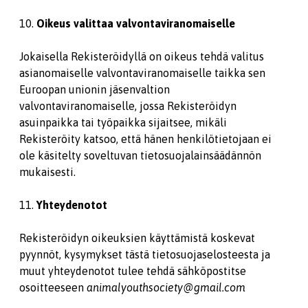
10.
Oikeus valittaa valvontaviranomaiselle
Jokaisella Rekisteröidyllä on oikeus tehdä valitus
asianomaiselle valvontaviranomaiselle taikka sen
Euroopan unionin jäsenvaltion
valvontaviranomaiselle, jossa Rekisteröidyn
asuinpaikka tai työpaikka sijaitsee, mikäli
Rekisteröity katsoo, että hänen henkilötietojaan ei
ole käsitelty soveltuvan tietosuojalainsäädännön
mukaisesti.
11.
Yhteydenotot
Rekisteröidyn oikeuksien käyttämistä koskevat
pyynnöt, kysymykset tästä tietosuojaselosteesta ja
muut yhteydenotot tulee tehdä sähköpostitse
osoitteeseen
animalyouthsociety@gmail.com