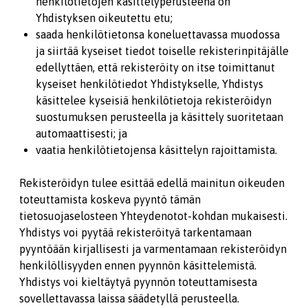
henkilötietojen käsittelyperusteena on
Yhdistyksen oikeutettu etu;
saada henkilötietonsa koneluettavassa muodossa
ja siirtää kyseiset tiedot toiselle rekisterinpitäjälle
edellyttäen, että rekisteröity on itse toimittanut
kyseiset henkilötiedot Yhdistykselle, Yhdistys
käsittelee kyseisiä henkilötietoja rekisteröidyn
suostumuksen perusteella ja käsittely suoritetaan
automaattisesti; ja
vaatia henkilötietojensa käsittelyn rajoittamista.
Rekisteröidyn tulee esittää edellä mainitun oikeuden
toteuttamista koskeva pyyntö tämän
tietosuojaselosteen Yhteydenotot-kohdan mukaisesti.
Yhdistys voi pyytää rekisteröityä tarkentamaan
pyyntöään kirjallisesti ja varmentamaan rekisteröidyn
henkilöllisyyden ennen pyynnön käsittelemistä.
Yhdistys voi kieltäytyä pyynnön toteuttamisesta
sovellettavassa laissa säädetyllä perusteella.