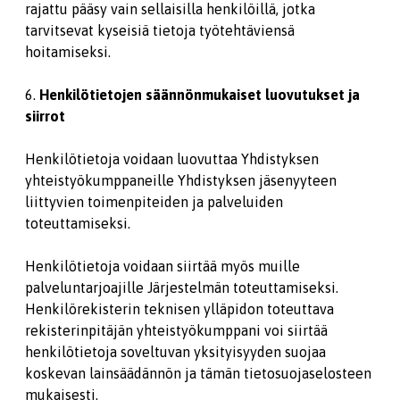
rajattu pääsy vain sellaisilla henkilöillä, jotka
tarvitsevat kyseisiä tietoja työtehtäviensä
hoitamiseksi.
6.
Henkilötietojen säännönmukaiset luovutukset ja
siirrot
Henkilötietoja voidaan luovuttaa Yhdistyksen
yhteistyökumppaneille Yhdistyksen jäsenyyteen
liittyvien toimenpiteiden ja palveluiden
toteuttamiseksi.
Henkilötietoja voidaan siirtää myös muille
palveluntarjoajille Järjestelmän toteuttamiseksi.
Henkilörekisterin teknisen ylläpidon toteuttava
rekisterinpitäjän yhteistyökumppani voi siirtää
henkilötietoja soveltuvan yksityisyyden suojaa
koskevan lainsäädännön ja tämän tietosuojaselosteen
mukaisesti.