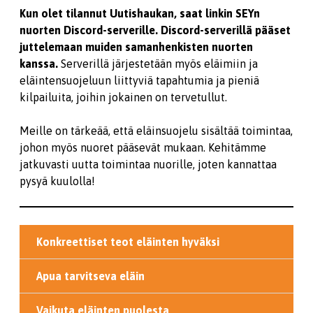
Kun olet tilannut Uutishaukan, saat linkin SEYn
nuorten Discord-serverille. Discord-serverillä pääset
juttelemaan muiden samanhenkisten nuorten
kanssa.
Serverillä järjestetään myös eläimiin ja
eläintensuojeluun liittyviä tapahtumia ja pieniä
kilpailuita, joihin jokainen on tervetullut.
Meille on tärkeää, että eläinsuojelu sisältää toimintaa,
johon myös nuoret pääsevät mukaan. Kehitämme
jatkuvasti uutta toimintaa nuorille, joten kannattaa
pysyä kuulolla!
Konkreettiset teot eläinten hyväksi
Apua tarvitseva eläin
Vaikuta eläinten puolesta