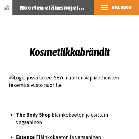
Nuorten eläinsuojelutoiminnan opas
VALIKKO
Kosmetiikkabrändit
The Body Shop
Eläinkokeeton ja osittain
vegaaninen
Essence
Eläinkokeeton ja vegaaninen