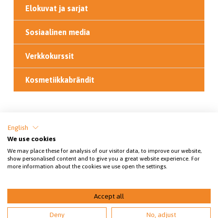
Elokuvat ja sarjat
Sosiaalinen media
Verkkokurssit
Kosmetiikkabrändit
Jaa sivu
English
We use cookies
We may place these for analysis of our visitor data, to improve our website,
show personalised content and to give you a great website experience. For
more information about the cookies we use open the settings.
Accept all
© 2026 Nuorten eläinsuojelutoiminnan opas
Deny
No, adjust