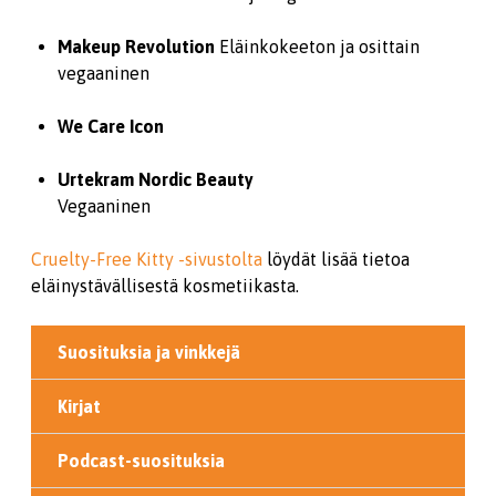
Makeup Revolution
Eläinkokeeton ja osittain
vegaaninen
We Care Icon
Urtekram Nordic Beauty
Vegaaninen
Cruelty-Free Kitty -sivustolta
löydät lisää tietoa
eläinystävällisestä kosmetiikasta.
Suosituksia ja vinkkejä
Kirjat
Podcast-suosituksia