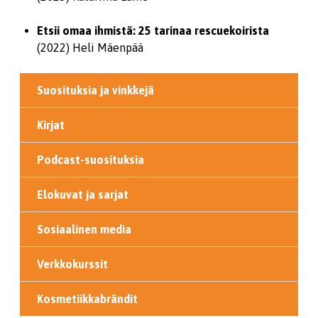
Etsii omaa ihmistä: 25 tarinaa rescuekoirista
(2022) Heli Mäenpää
Suosituksia ja vinkkejä
Kirjat
Podcast-suosituksia
Elokuvat ja sarjat
Sosiaalinen media
Verkkokurssit
Kosmetiikkabrändit