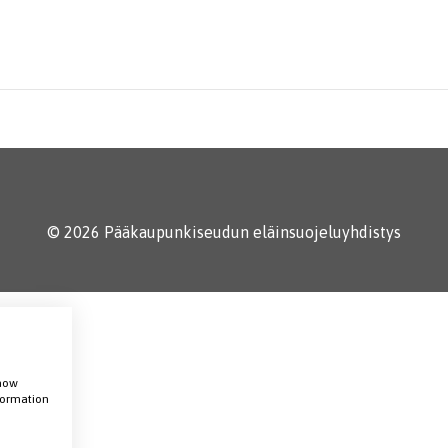
© 2026 Pääkaupunkiseudun eläinsuojeluyhdistys
show
nformation