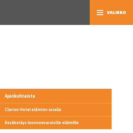
VALIKKO
Ajankohtaista
Clarion Hotel eläinten asialla
Kesäkeräys luonnonvaraisille eläimille