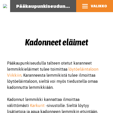
Pääkaupunkiseudun eläinsuojeluyhdistys
VALIKKO
Kadonneet eläimet
Pääkaupunkiseudulla talteen otetut karanneet
lemmikkieläimet tulee toimittaa
löytöeläintaloon
Viikkiin
. Karanneesta lemmikistä tulee ilmoittaa
löytöeläintaloon, sieltä voi myös tiedustella omaa
kadonnutta lemmikkiään.
Kadonnut lemmikki kannattaa ilmoittaa
välittömästi
Karkurit
-sivustolle. Sieltä löytyy
lisätietoja ja apua kadonneen lemmikin etsintään.