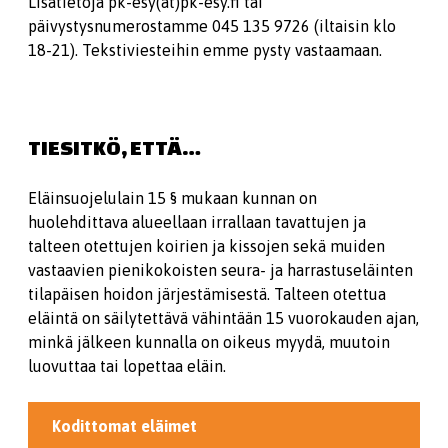
Lisätietoja pk-esy(ät)pk-esy.fi tai
päivystysnumerostamme 045 135 9726 (iltaisin klo
18-21). Tekstiviesteihin emme pysty vastaamaan.
TIESITKÖ, ETTÄ…
Eläinsuojelulain 15 § mukaan kunnan on
huolehdittava alueellaan irrallaan tavattujen ja
talteen otettujen koirien ja kissojen sekä muiden
vastaavien pienikokoisten seura- ja harrastuseläinten
tilapäisen hoidon järjestämisestä. Talteen otettua
eläintä on säilytettävä vähintään 15 vuorokauden ajan,
minkä jälkeen kunnalla on oikeus myydä, muutoin
luovuttaa tai lopettaa eläin.
Kodittomat eläimet