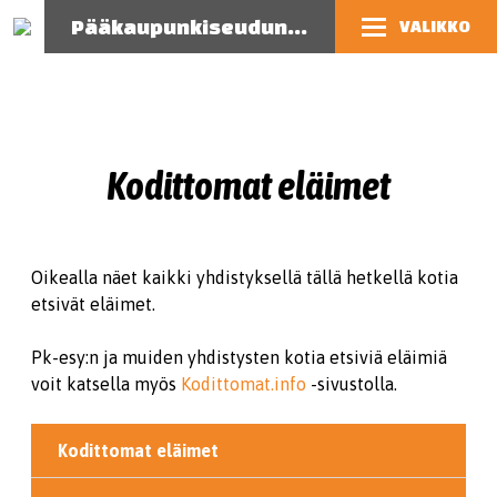
Pääkaupunkiseudun eläinsuojeluyhdistys
VALIKKO
Kodittomat eläimet
Oikealla näet kaikki yhdistyksellä tällä hetkellä kotia
etsivät eläimet.
Pk-esy:n ja muiden yhdistysten kotia etsiviä eläimiä
voit katsella myös
Kodittomat.info
-sivustolla.
Kodittomat eläimet