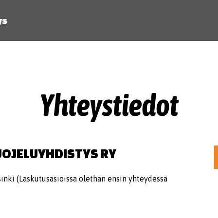
ys
Yhteystiedot
OJELUYHDISTYS RY
sinki (Laskutusasioissa olethan ensin yhteydessä