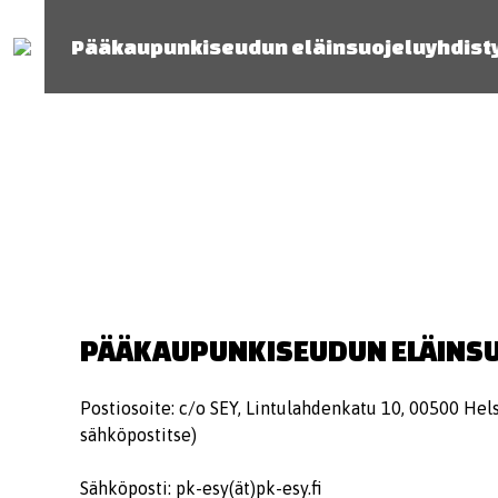
Pääkaupunkiseudun eläinsuojeluyhdist
PÄÄKAUPUNKISEUDUN ELÄINSU
Postiosoite: c/o SEY, Lintulahdenkatu 10, 00500 Hel
sähköpostitse)
Sähköposti: pk-esy(ät)pk-esy.fi