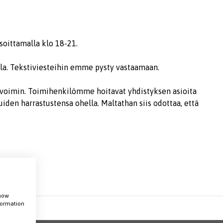
soittamalla klo 18-21.
alla. Tekstiviesteihin emme pysty vastaamaan.
svoimin. Toimihenkilömme hoitavat yhdistyksen asioita
iden harrastustensa ohella. Maltathan siis odottaa, että
show
nformation