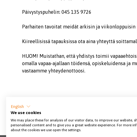
Päivystyspuhelin: 045 135 9726
Parhaiten tavoitat meidät arkisin ja viikonloppuisin 
Kiireellisissä tapauksissa ota aina yhteyttä soittam
HUOM! Muistathan, että yhdistys toimii vapaaehtoi
omalla vapaa-ajallaan töidensä, opiskeluidensa ja mu
vastaamme yhteydenottoosi.
English
Jaa sivu
We use cookies
We may place these for analysis of our visitor data, to improve our website, 
personalised content and to give you a great website experience. For more i
about the cookies we use open the settings.