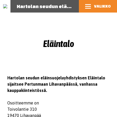
Hartolan seudun eläinsuojeluyhdistys
VALIKKO
Eläintalo
Hartolan seudun eläinsuojeluyhdistyksen Eläintalo
sijaitsee Pertunmaan Lihavanpäässä, vanhassa
kauppakiinteistössä.
Osoitteemme on
Toivolantie 310
19470 Lihavanpää