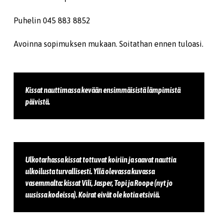
Puhelin 045 883 8852
Avoinna sopimuksen mukaan. Soitathan ennen tuloasi.
Kissat nauttimassa kevään ensimmäisistä lämpimistä
päivistä.
Ulkotarhassa kissat tottuvat koiriin ja saavat nauttia
ulkoilusta turvallisesti. Yllä olevassa kuvassa
vasemmalta: kissat Vili, Jasper, Topi ja Roope (nyt jo
uusissa kodeissa). Koirat eivät ole kotia etsiviä.