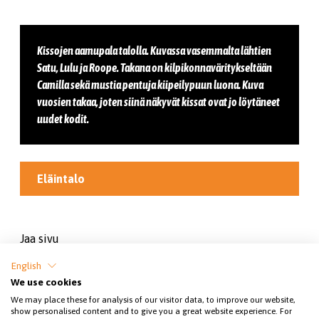
Kissojen aamupala talolla. Kuvassa vasemmalta lähtien
Satu, Lulu ja Roope. Takana on kilpikonnaväritykseltään
Camilla sekä mustia pentuja kiipeilypuun luona. Kuva
vuosien takaa, joten siinä näkyvät kissat ovat jo löytäneet
uudet kodit.
Eläintalo
Jaa sivu
English
We use cookies
We may place these for analysis of our visitor data, to improve our website,
show personalised content and to give you a great website experience. For