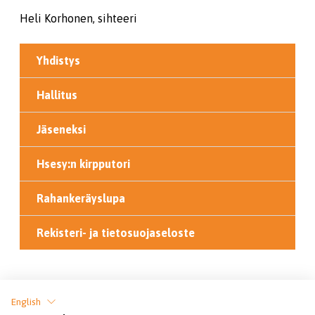
Heli Korhonen, sihteeri
Yhdistys
Hallitus
Jäseneksi
Hsesy:n kirpputori
Rahankeräyslupa
Rekisteri- ja tietosuojaseloste
Jaa sivu
English