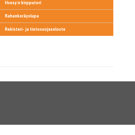
Hsesy:n kirpputori
Rahankeräyslupa
Rekisteri- ja tietosuojaseloste