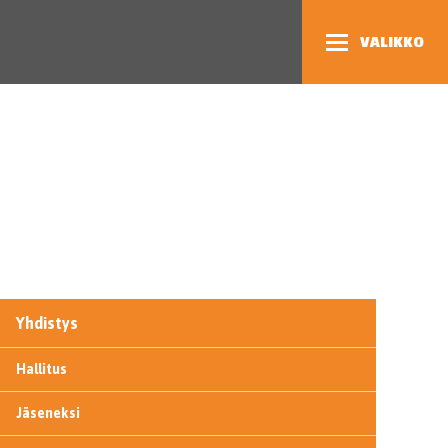
VALIKKO
Yhdistys
Hallitus
Jäseneksi