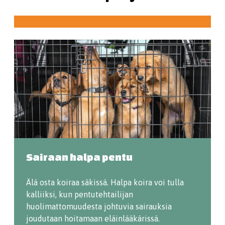
Sairaan halpa pentu
Älä osta koiraa säkissä. Halpa koira voi tulla
kalliiksi, kun pentutehtailijan
huolimattomuudesta johtuvia sairauksia
joudutaan hoitamaan eläinlääkärissä.