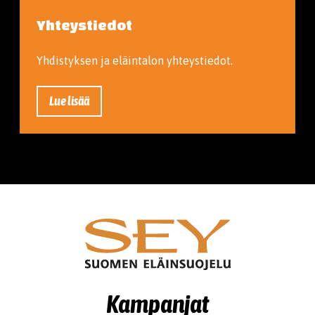
Yhteystiedot
Yhdistyksen ja eläintalon yhteystiedot.
Lue lisää
Kampanjat