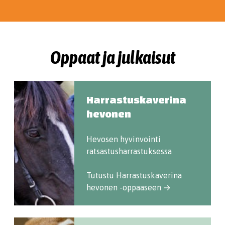
Oppaat ja julkaisut
Harrastuskaverina
hevonen
Hevosen hyvinvointi
ratsastusharrastuksessa
Tutustu Harrastuskaverina
hevonen -oppaaseen →