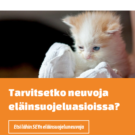
Tarvitsetko neuvoja
eläinsuojeluasioissa?
Etsi lähin SEYn eläinsuojeluneuvoja