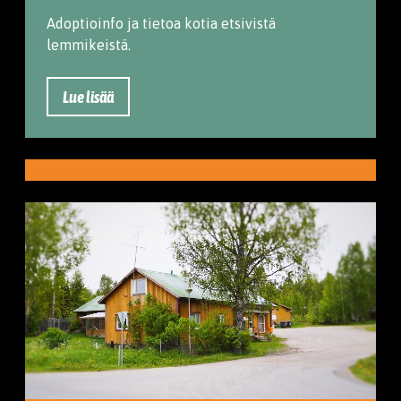
Adoptioinfo ja tietoa kotia etsivistä
lemmikeistä.
Lue lisää