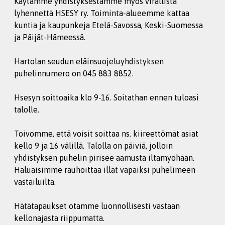
Käytämme yhdistyksestämme myös virallista
lyhennettä HSESY ry. Toiminta-alueemme kattaa
kuntia ja kaupunkeja Etelä-Savossa, Keski-Suomessa
ja Päijät-Hämeessä.
Hartolan seudun eläinsuojeluyhdistyksen
puhelinnumero on 045 883 8852.
Hsesyn soittoaika klo 9-16. Soitathan ennen tuloasi
talolle.
Toivomme, että voisit soittaa ns. kiireettömät asiat
kello 9 ja 16 välillä. Talolla on päiviä, jolloin
yhdistyksen puhelin pirisee aamusta iltamyöhään.
Haluaisimme rauhoittaa illat vapaiksi puhelimeen
vastailuilta.
Hätätapaukset otamme luonnollisesti vastaan
kellonajasta riippumatta.