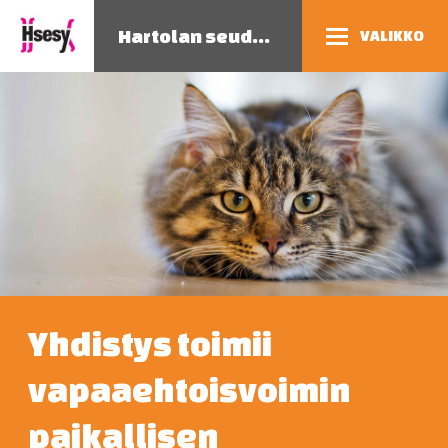
Hartolan seudun eläinsuojeluyhdistys
VALIKKO
Yhdistys toimii
vapaaehtoisvoimin
paikallisen