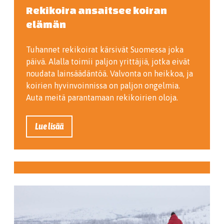
Rekikoira ansaitsee koiran
elämän
Tuhannet rekikoirat kärsivät Suomessa joka
päivä. Alalla toimii paljon yrittäjiä, jotka eivät
noudata lainsäädäntöä. Valvonta on heikkoa, ja
koirien hyvinvoinnissa on paljon ongelmia.
Auta meitä parantamaan rekikoirien oloja.
Lue lisää