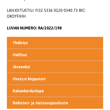
LAHJOITUSTILI: FI32 5336 0120 0340 73 BIC:
OKOYFIHH
LUVAN NUMERO: RA/2022/198
Yhdistys
Hallitus
Jäseneksi
Hsesy:n kirpputori
Rahankeräyslupa
Rekisteri- ja tietosuojaseloste