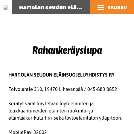
Hartolan seudun eläinsuojeluyhdistys
VALIKKO
Rahankeräyslupa
HARTOLAN SEUDUN ELÄINSUOJELUYHDISTYS RY
Toivolantie 310, 19470 Lihavanpää / 045-883 8852
Kerätyt varat käytetään löytöeläinten ja
loukkaantuneiden eläinten ruokinta- ja
eläinlääkärikuluihin, sekä löytöeläintalon ylläpitoon.
MobilePay: 32002