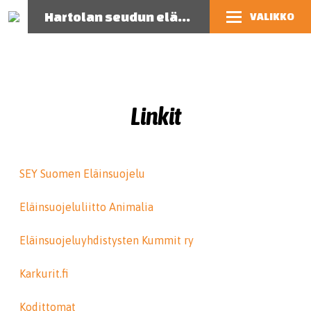
Hartolan seudun eläinsuojeluyhdistys
VALIKKO
Linkit
SEY Suomen Eläinsuojelu
Eläinsuojeluliitto Animalia
Eläinsuojeluyhdistysten Kummit ry
Karkurit.fi
Kodittomat