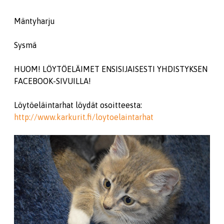
Mäntyharju
Sysmä
HUOM! LÖYTÖELÄIMET ENSISIJAISESTI YHDISTYKSEN
FACEBOOK-SIVUILLA!
Löytöeläintarhat löydät osoitteesta:
http://www.karkurit.fi/loytoelaintarhat