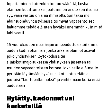
lopettaminen kuitenkin tuntuu väärältä, koska
eläimen kodittomaksi joutuminen ei ole sen itsensä
syy, vaan vastuu on aina ihmisellä. Sen takia me
eläinsuojeluyhdistyksessä toimivat vapaaehtoiset
haluamme tehdä eläinten hyväksi enemmän kuin mitä
laki vaatii.
15 vuorokauden määräajan umpeuduttua aloitamme
uuden kodin etsinnän, jonka aikana eläimet asuvat
joko yhdistyksen löytökodissa tai
sijaiskotimajoituksessa yhdistyksen jäsenten tai
muiden vapaaehtoisten kotona. Jokaiselle eläimelle
pyritään löytämään hyvä uusi koti, jotta eläin ei
joutuisi ”kiertopalkinnoksi” ja vaihtamaan kotia enää
uudestaan.
Hylätty, kadonnut vai
karkuteillä