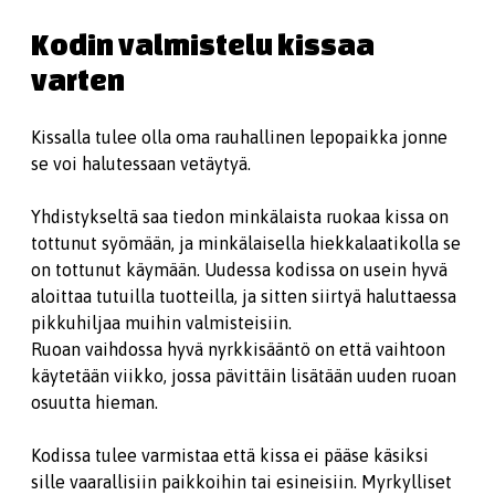
Kodin valmistelu kissaa
varten
Kissalla tulee olla oma rauhallinen lepopaikka jonne
se voi halutessaan vetäytyä.
Yhdistykseltä saa tiedon minkälaista ruokaa kissa on
tottunut syömään, ja minkälaisella hiekkalaatikolla se
on tottunut käymään. Uudessa kodissa on usein hyvä
aloittaa tutuilla tuotteilla, ja sitten siirtyä haluttaessa
pikkuhiljaa muihin valmisteisiin.
Ruoan vaihdossa hyvä nyrkkisääntö on että vaihtoon
käytetään viikko, jossa pävittäin lisätään uuden ruoan
osuutta hieman.
Kodissa tulee varmistaa että kissa ei pääse käsiksi
sille vaarallisiin paikkoihin tai esineisiin. Myrkylliset