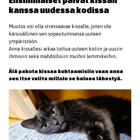
Ensimmäiset päivät kissan
kanssa uudessa kodissa
Muutos voi olla stressaavaa kissalle, joten ole
kärsivällinen sen sopeutumisessa uuteen
ympäristöön.
Anna kissallesi aikaa tottua uuteen kotiin ja uusiin
ihmisiin sekä mahdollisiin muihin lemmikeihin.
Älä pakota kissaa kohtaamisiin vaan anna
sen itse valita milloin se haluaa lähestyä.