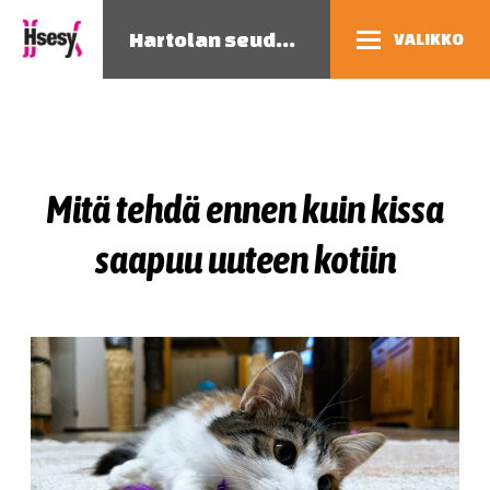
Hartolan seudun eläinsuojeluyhdistys
VALIKKO
Mitä tehdä ennen kuin kissa
saapuu uuteen kotiin