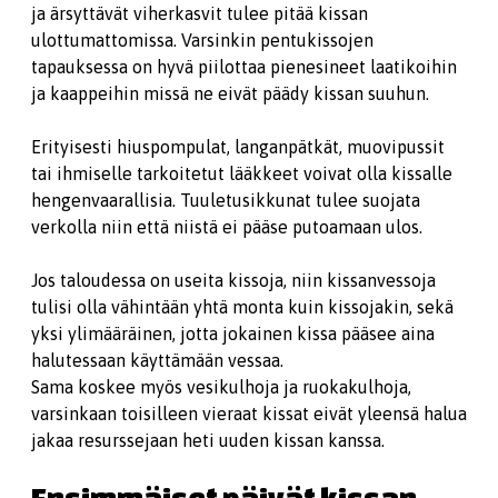
ja ärsyttävät viherkasvit tulee pitää kissan
ulottumattomissa. Varsinkin pentukissojen
tapauksessa on hyvä piilottaa pienesineet laatikoihin
ja kaappeihin missä ne eivät päädy kissan suuhun.
Erityisesti hiuspompulat, langanpätkät, muovipussit
tai ihmiselle tarkoitetut lääkkeet voivat olla kissalle
hengenvaarallisia. Tuuletusikkunat tulee suojata
verkolla niin että niistä ei pääse putoamaan ulos.
Jos taloudessa on useita kissoja, niin kissanvessoja
tulisi olla vähintään yhtä monta kuin kissojakin, sekä
yksi ylimääräinen, jotta jokainen kissa pääsee aina
halutessaan käyttämään vessaa.
Sama koskee myös vesikulhoja ja ruokakulhoja,
varsinkaan toisilleen vieraat kissat eivät yleensä halua
jakaa resurssejaan heti uuden kissan kanssa.