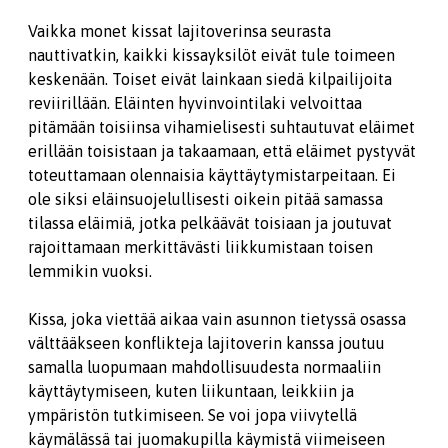
Vaikka monet kissat lajitoverinsa seurasta
nauttivatkin, kaikki kissayksilöt eivät tule toimeen
keskenään. Toiset eivät lainkaan siedä kilpailijoita
reviirillään. Eläinten hyvinvointilaki velvoittaa
pitämään toisiinsa vihamielisesti suhtautuvat eläimet
erillään toisistaan ja takaamaan, että eläimet pystyvät
toteuttamaan olennaisia käyttäytymistarpeitaan. Ei
ole siksi eläinsuojelullisesti oikein pitää samassa
tilassa eläimiä, jotka pelkäävät toisiaan ja joutuvat
rajoittamaan merkittävästi liikkumistaan toisen
lemmikin vuoksi.
Kissa, joka viettää aikaa vain asunnon tietyssä osassa
välttääkseen konflikteja lajitoverin kanssa joutuu
samalla luopumaan mahdollisuudesta normaaliin
käyttäytymiseen, kuten liikuntaan, leikkiin ja
ympäristön tutkimiseen. Se voi jopa viivytellä
käymälässä tai juomakupilla käymistä viimeiseen