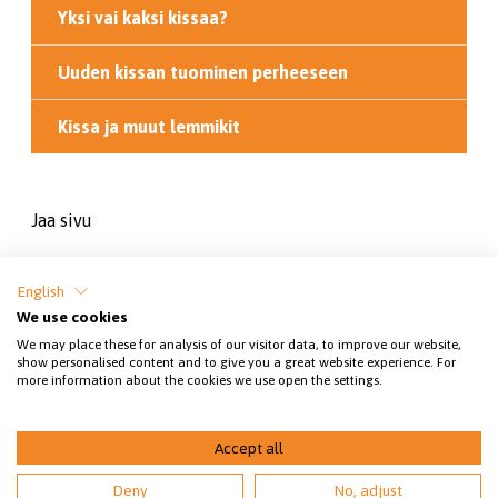
Yksi vai kaksi kissaa?
Uuden kissan tuominen perheeseen
Kissa ja muut lemmikit
Jaa sivu
English
We use cookies
We may place these for analysis of our visitor data, to improve our website,
show personalised content and to give you a great website experience. For
more information about the cookies we use open the settings.
SEY SUOMEN ELÄINSUOJELU RY.
© 2026 Kissatieto
Accept all
Deny
No, adjust