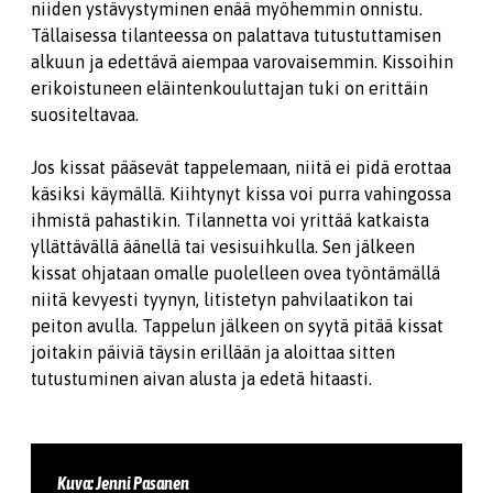
niiden ystävystyminen enää myöhemmin onnistu.
Tällaisessa tilanteessa on palattava tutustuttamisen
alkuun ja edettävä aiempaa varovaisemmin. Kissoihin
erikoistuneen eläintenkouluttajan tuki on erittäin
suositeltavaa.
Jos kissat pääsevät tappelemaan, niitä ei pidä erottaa
käsiksi käymällä. Kiihtynyt kissa voi purra vahingossa
ihmistä pahastikin. Tilannetta voi yrittää katkaista
yllättävällä äänellä tai vesisuihkulla. Sen jälkeen
kissat ohjataan omalle puolelleen ovea työntämällä
niitä kevyesti tyynyn, litistetyn pahvilaatikon tai
peiton avulla. Tappelun jälkeen on syytä pitää kissat
joitakin päiviä täysin erillään ja aloittaa sitten
tutustuminen aivan alusta ja edetä hitaasti.
Kuva: Jenni Pasanen