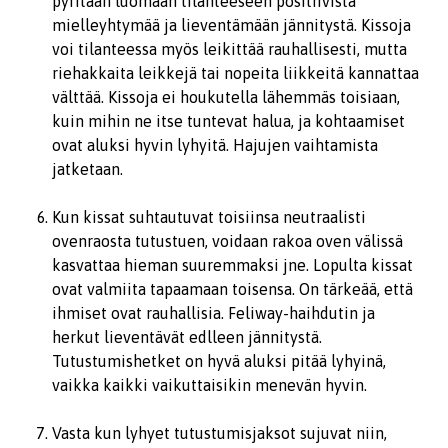
pyritään luomaan tilanteeseen positiivista
mielleyhtymää ja lieventämään jännitystä. Kissoja
voi tilanteessa myös leikittää rauhallisesti, mutta
riehakkaita leikkejä tai nopeita liikkeitä kannattaa
välttää. Kissoja ei houkutella lähemmäs toisiaan,
kuin mihin ne itse tuntevat halua, ja kohtaamiset
ovat aluksi hyvin lyhyitä. Hajujen vaihtamista
jatketaan.
Kun kissat suhtautuvat toisiinsa neutraalisti
ovenraosta tutustuen, voidaan rakoa oven välissä
kasvattaa hieman suuremmaksi jne. Lopulta kissat
ovat valmiita tapaamaan toisensa. On tärkeää, että
ihmiset ovat rauhallisia. Feliway-haihdutin ja
herkut lieventävät edlleen jännitystä.
Tutustumishetket on hyvä aluksi pitää lyhyinä,
vaikka kaikki vaikuttaisikin menevän hyvin.
Vasta kun lyhyet tutustumisjaksot sujuvat niin,