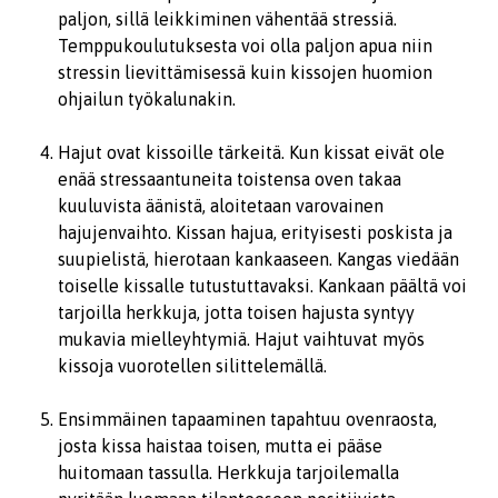
paljon, sillä leikkiminen vähentää stressiä.
Temppukoulutuksesta voi olla paljon apua niin
stressin lievittämisessä kuin kissojen huomion
ohjailun työkalunakin.
Hajut ovat kissoille tärkeitä. Kun kissat eivät ole
enää stressaantuneita toistensa oven takaa
kuuluvista äänistä, aloitetaan varovainen
hajujenvaihto. Kissan hajua, erityisesti poskista ja
suupielistä, hierotaan kankaaseen. Kangas viedään
toiselle kissalle tutustuttavaksi. Kankaan päältä voi
tarjoilla herkkuja, jotta toisen hajusta syntyy
mukavia mielleyhtymiä. Hajut vaihtuvat myös
kissoja vuorotellen silittelemällä.
Ensimmäinen tapaaminen tapahtuu ovenraosta,
josta kissa haistaa toisen, mutta ei pääse
huitomaan tassulla. Herkkuja tarjoilemalla