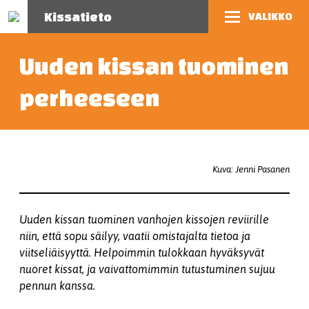
Kissatieto
VALIKKO
Uuden kissan tuominen
perheeseen
Kuva: Jenni Pasanen
Uuden kissan tuominen vanhojen kissojen reviirille
niin, että sopu säilyy, vaatii omistajalta tietoa ja
viitseliäisyyttä. Helpoimmin tulokkaan hyväksyvät
nuoret kissat, ja vaivattomimmin tutustuminen sujuu
pennun kanssa.