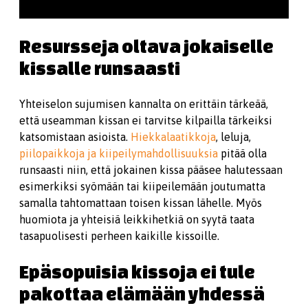
Resursseja oltava jokaiselle
kissalle runsaasti
Yhteiselon sujumisen kannalta on erittäin tärkeää,
että useamman kissan ei tarvitse kilpailla tärkeiksi
katsomistaan asioista.
Hiekkalaatikkoja
, leluja,
piilopaikkoja ja kiipeilymahdollisuuksia
pitää olla
runsaasti niin, että jokainen kissa pääsee halutessaan
esimerkiksi syömään tai kiipeilemään joutumatta
samalla tahtomattaan toisen kissan lähelle. Myös
huomiota ja yhteisiä leikkihetkiä on syytä taata
tasapuolisesti perheen kaikille kissoille.
Epäsopuisia kissoja ei tule
pakottaa elämään yhdessä