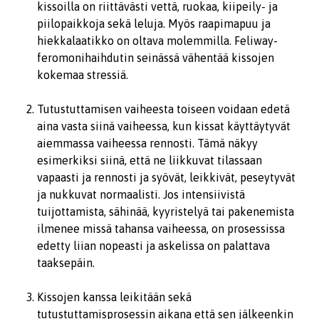
kissoilla on riittävästi vettä, ruokaa, kiipeily- ja
piilopaikkoja sekä leluja. Myös raapimapuu ja
hiekkalaatikko on oltava molemmilla. Feliway-
feromonihaihdutin seinässä vähentää kissojen
kokemaa stressiä.
Tutustuttamisen vaiheesta toiseen voidaan edetä
aina vasta siinä vaiheessa, kun kissat käyttäytyvät
aiemmassa vaiheessa rennosti. Tämä näkyy
esimerkiksi siinä, että ne liikkuvat tilassaan
vapaasti ja rennosti ja syövät, leikkivät, peseytyvät
ja nukkuvat normaalisti. Jos intensiivistä
tuijottamista, sähinää, kyyristelyä tai pakenemista
ilmenee missä tahansa vaiheessa, on prosessissa
edetty liian nopeasti ja askelissa on palattava
taaksepäin.
Kissojen kanssa leikitään sekä
tutustuttamisprosessin aikana että sen jälkeenkin