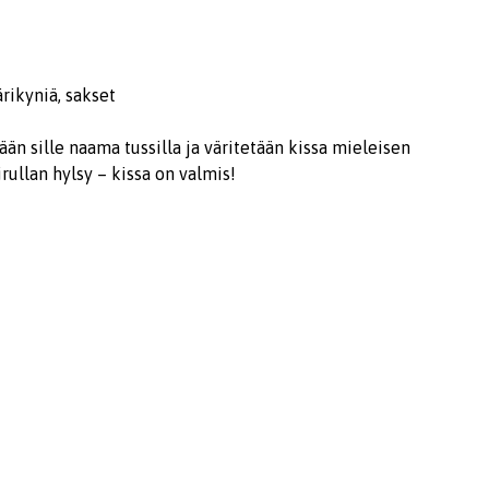
ärikyniä, sakset
tään sille naama tussilla ja väritetään kissa mieleisen
irullan hylsy – kissa on valmis!