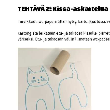
TEHTÄVÄ 2: Kissa-askartelua
Tarvikkeet: wc-paperirullan hylsy, kartonkia, tussi, v
Kartongista leikataan etu- ja takaosa kissalle, piirre
väriseksi. Etu- ja takaosan väliin liimataan wc-paper