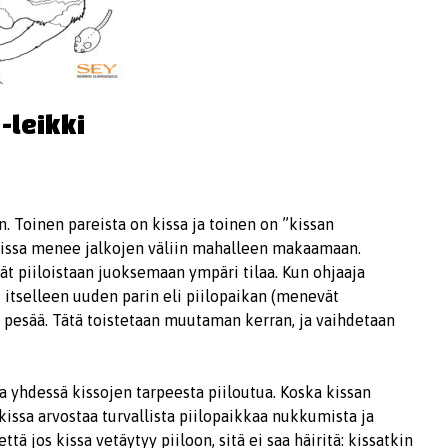
-leikki
n. Toinen pareista on kissa ja toinen on ”kissan
a kissa menee jalkojen väliin mahalleen makaamaan.
evät piiloistaan juoksemaan ympäri tilaa. Kun ohjaaja
ät itselleen uuden parin eli piilopaikan (menevät
an pesää. Tätä toistetaan muutaman kerran, ja vaihdetaan
a yhdessä kissojen tarpeesta piiloutua. Koska kissan
issa arvostaa turvallista piilopaikkaa nukkumista ja
tä jos kissa vetäytyy piiloon, sitä ei saa häiritä: kissatkin