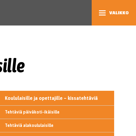
VALIKKO
ille
Koululaisille ja opettajille – kissatehtäviä
Tehtäviä päiväkoti-ikäisille
Tehtäviä alakoululaisille