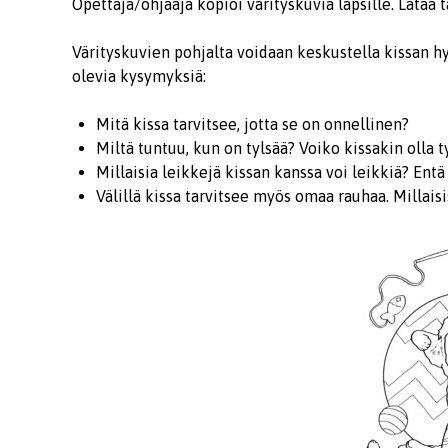
Opettaja/ohjaaja kopioi värityskuvia lapsille. Lataa 
Värityskuvien pohjalta voidaan keskustella kissan hy
olevia kysymyksiä:
Mitä kissa tarvitsee, jotta se on onnellinen?
Miltä tuntuu, kun on tylsää? Voiko kissakin olla t
Millaisia leikkejä kissan kanssa voi leikkiä? Entä 
Välillä kissa tarvitsee myös omaa rauhaa. Millaisi