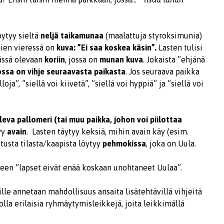
ytyy sieltä
neljä taikamunaa
(maalattuja styroksimunia)
nien vieressä on
kuva: ”Ei saa koskea käsin”.
Lasten tulisi
ässä olevaan
koriin
, jossa on
munan kuva
. Jokaista ”ehjänä
ossa on vihje seuraavasta paikasta
. Jos seuraava paikka
loja”, ”siellä voi kiivetä”, ”siellä voi hyppiä” ja ”siellä voi
eva pallomeri (tai muu paikka, johon voi piilottaa
tyy
avain
. Lasten täytyy keksiä, mihin avain käy (esim.
itusta tilasta/kaapista löytyy
pehmokissa
, joka on Uula.
keen ”lapset eivät enää koskaan unohtaneet Uulaa”.
sille annetaan mahdollisuus ansaita lisätehtävillä vihjeitä
olla erilaisia ryhmäytymisleikkejä, joita leikkimällä