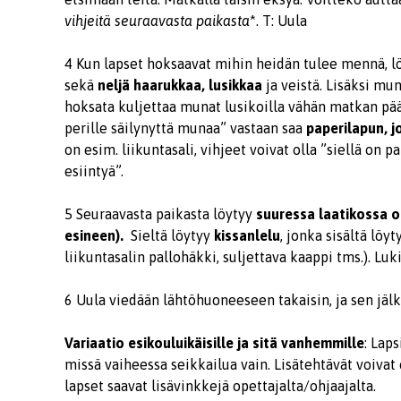
vihjeitä seuraavasta paikasta
*. T: Uula
4 Kun lapset hoksaavat mihin heidän tulee mennä, lö
sekä
neljä haarukkaa, lusikkaa
ja veistä. Lisäksi mu
hoksata kuljettaa munat lusikoilla vähän matkan pä
perille säilynyttä munaa” vastaan saa
paperilapun, j
on esim. liikuntasali, vihjeet voivat olla ”siellä on pal
esiintyä”.
5 Seuraavasta paikasta löytyy
suuressa laatikossa ol
esineen).
Sieltä löytyy
kissanlelu
, jonka sisältä löy
liikuntasalin pallohäkki, suljettava kaappi tms.). Luk
6 Uula viedään lähtöhuoneeseen takaisin, ja sen jäl
Variaatio esikouluikäisille ja sitä vanhemmille
: Lap
missä vaiheessa seikkailua vain. Lisätehtävät voivat 
lapset saavat lisävinkkejä opettajalta/ohjaajalta.