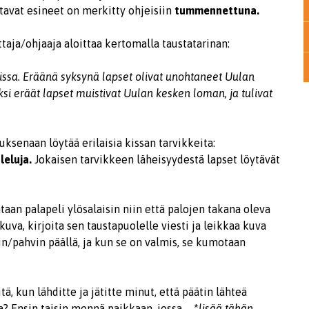
tavat esineet on merkitty ohjeisiin
tummennettuna.
aja/ohjaaja aloittaa kertomalla taustatarinan:
dissa. Eräänä syksynä lapset olivat unohtaneet Uulan
ksi eräät lapset muistivat Uulan kesken loman, ja tulivat
ksenaan löytää erilaisia kissan tarvikkeita:
leluja.
Jokaisen tarvikkeen läheisyydestä lapset löytävät
taan palapeli ylösalaisin niin että palojen takana oleva
kuva, kirjoita sen taustapuolelle viesti ja leikkaa kuva
in/pahvin päällä, ja kun se on valmis, se kumotaan
tä, kun lähditte ja jätitte minut, että päätin lähteä
aa? Ensin taisin mennä paikkaan, jossa… *
lisää tähän