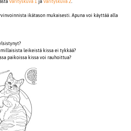
tästä
Värityskuva 1
ja
Värityskuva 2
.
vinvoinnista ikätason mukaisesti. Apuna voi käyttää alla
ylsistynyt?
millaisista leikeistä kissa ei tykkää?
ssa paikoissa kissa voi rauhoittua?