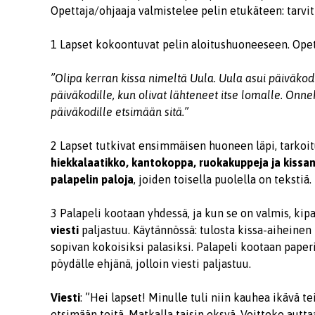
Opettaja/ohjaaja valmistelee pelin etukäteen: tarvit
1 Lapset kokoontuvat pelin aloitushuoneeseen. Opett
”Olipa kerran kissa nimeltä Uula. Uula asui päiväko
päiväkodille, kun olivat lähteneet itse lomalle. Onne
päiväkodille etsimään sitä.”
2 Lapset tutkivat ensimmäisen huoneen läpi, tarkoitu
hiekkalaatikko, kantokoppa, ruokakuppeja ja kissan
palapelin paloja
, joiden toisella puolella on tekstiä.
3 Palapeli kootaan yhdessä, ja kun se on valmis, kipa
viesti
paljastuu. Käytännössä: tulosta kissa-aiheinen 
sopivan kokoisiksi palasiksi. Palapeli kootaan paper
pöydälle ehjänä, jolloin viesti paljastuu.
Viesti
: ”Hei lapset! Minulle tuli niin kauhea ikävä tei
etsimään teitä. Matkalla taisin eksyä. Voitteko autt