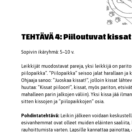
TEHTÄVÄ 4: Piiloutuvat kissat 
Sopivin ikäryhmä: 5–10 v.
Leikkijät muodostavat pareja, yksi leikkijä on parito
piilopaikka”. ”Piilopaikka” seisoo jalat harallaan j
Ohjaaja sanoo: ”Juoskaa kissat!”, jolloin kissat läht
huutaa: ”Kissat piiloon!”, kissat, myös pariton, etsiv
mahalleen parin jalkojen väliin). Yksi kissa jää ilm
sitten kissojen ja ”piilopaikkojen” osia.
Pohdintatehtävä:
Leikin jälkeen voidaan keskustell
esivanhemmat ovat olleet muiden eläinten saaliita, k
rauhoittumista varten. Lapsille kannattaa painottaa, et