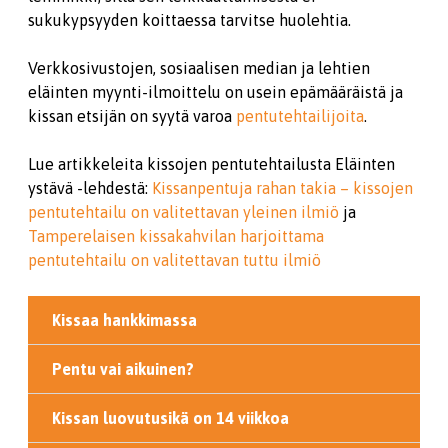
sukukypsyyden koittaessa tarvitse huolehtia.
Verkkosivustojen, sosiaalisen median ja lehtien
eläinten myynti-ilmoittelu on usein epämääräistä ja
kissan etsijän on syytä varoa
pentutehtailijoita
.
Lue artikkeleita kissojen pentutehtailusta Eläinten
ystävä -lehdestä:
Kissanpentuja rahan takia – kissojen
pentutehtailu on valitettavan yleinen ilmiö
ja
Tamperelaisen kissakahvilan harjoittama
pentutehtailu on valitettavan tuttu ilmiö
Kissaa hankkimassa
Pentu vai aikuinen?
Kissan luovutusikä on 14 viikkoa