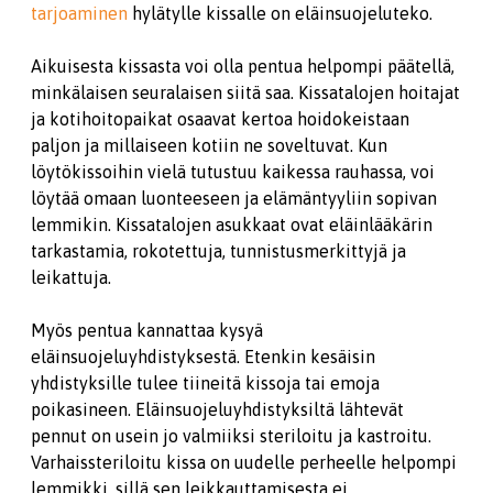
tarjoaminen
hylätylle kissalle on eläinsuojeluteko.
Aikuisesta kissasta voi olla pentua helpompi päätellä,
minkälaisen seuralaisen siitä saa. Kissatalojen hoitajat
ja kotihoitopaikat osaavat kertoa hoidokeistaan
paljon ja millaiseen kotiin ne soveltuvat. Kun
löytökissoihin vielä tutustuu kaikessa rauhassa, voi
löytää omaan luonteeseen ja elämäntyyliin sopivan
lemmikin. Kissatalojen asukkaat ovat eläinlääkärin
tarkastamia, rokotettuja, tunnistusmerkittyjä ja
leikattuja.
Myös pentua kannattaa kysyä
eläinsuojeluyhdistyksestä. Etenkin kesäisin
yhdistyksille tulee tiineitä kissoja tai emoja
poikasineen. Eläinsuojeluyhdistyksiltä lähtevät
pennut on usein jo valmiiksi steriloitu ja kastroitu.
Varhaissteriloitu kissa on uudelle perheelle helpompi
lemmikki, sillä sen leikkauttamisesta ei