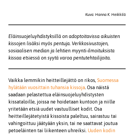
Kuva: Hanna K. Heikkilä
Eläinsuojeluyhdistyksillä on adoptoitavissa aikuisten
kissojen lisäksi myös pentuja. Verkkosivustojen,
sosiaalisen median ja lehtien myynti-ilmoituksista
kissaa etsiessä on syytä varoa pentutehtailijoita.
Vaikka lemmikin heitteillejättö on rikos,
Suomessa
hylätään vuosittain tuhansia kissoja
. Osa näistä
saadaan pelastettua eläinsuojeluyhdistysten
kissataloille, joissa ne hoidetaan kuntoon ja niille
yritetään etsiä uudet vastuulliset kodit. Osa
heitteillejätetyistä kissoista paleltuu, sairastuu tai
vahingoittuu jäätyään yksin, tai ne saattavat joutua
petoeläinten tai liikenteen uhreiksi.
Uuden kodin