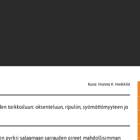
Kuva: Hanna K. Heikkilä
iden tarkkailuun: oksenteluun, ripuliin, syömättömyyteen ja
kin pyrkii salaamaan sairauden oireet mahdollisimman