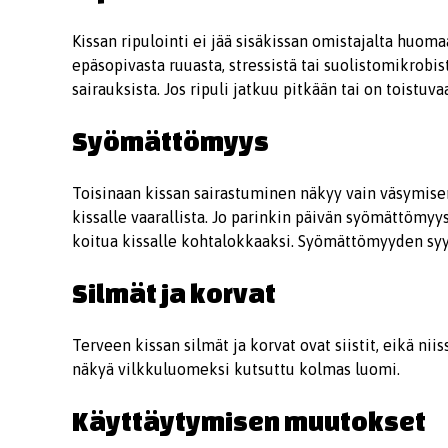
Kissan ripulointi ei jää sisäkissan omistajalta huoma
epäsopivasta ruuasta, stressistä tai suolistomikro
sairauksista. Jos ripuli jatkuu pitkään tai on toistuv
Syömättömyys
Toisinaan kissan sairastuminen näkyy vain väsymis
kissalle vaarallista. Jo parinkin päivän syömättömyy
koitua kissalle kohtalokkaaksi. Syömättömyyden syy pi
Silmät ja korvat
Terveen kissan silmät ja korvat ovat siistit, eikä nii
näkyä vilkkuluomeksi kutsuttu kolmas luomi.
Käyttäytymisen muutokset