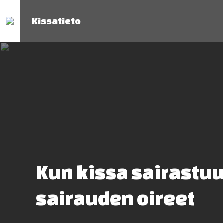
Kissatieto
Kun kissa sairastuu
sairauden oireet