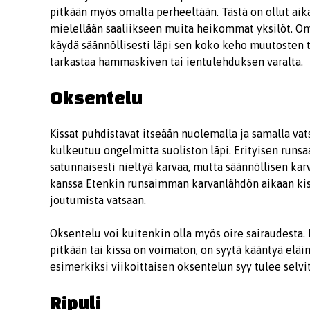
pitkään myös omalta perheeltään. Tästä on ollut aik
mielellään saaliikseen muita heikommat yksilöt. Omis
käydä säännöllisesti läpi sen koko keho muutosten t
tarkastaa hammaskiven tai ientulehduksen varalta.
Oksentelu
Kissat puhdistavat itseään nuolemalla ja samalla vat
kulkeutuu ongelmitta suoliston läpi. Erityisen runs
satunnaisesti nieltyä karvaa, mutta säännöllisen kar
kanssa Etenkin runsaimman karvanlähdön aikaan kis
joutumista vatsaan.
Oksentelu voi kuitenkin olla myös oire sairaudesta. M
pitkään tai kissa on voimaton, on syytä kääntyä elä
esimerkiksi viikoittaisen oksentelun syy tulee selvit
Ripuli