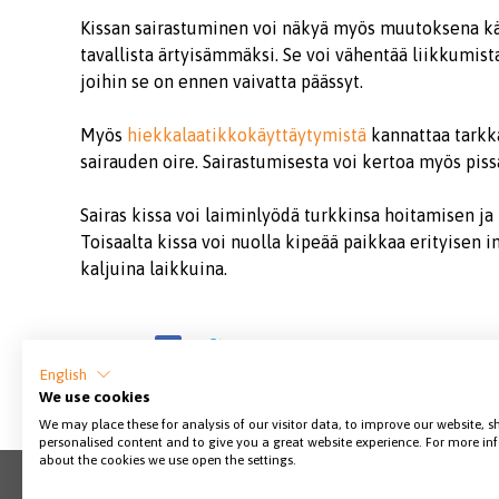
Kissan sairastuminen voi näkyä myös muutoksena käy
tavallista ärtyisämmäksi. Se voi vähentää liikkumis
joihin se on ennen vaivatta päässyt.
Myös
hiekkalaatikkokäyttäytymistä
kannattaa tarkka
sairauden oire. Sairastumisesta voi kertoa myös pi
Sairas kissa voi laiminlyödä turkkinsa hoitamisen ja 
Toisaalta kissa voi nuolla kipeää paikkaa erityisen 
kaljuina laikkuina.
Jaa sivu
English
We use cookies
We may place these for analysis of our visitor data, to improve our website, 
personalised content and to give you a great website experience. For more i
about the cookies we use open the settings.