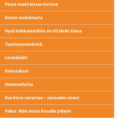
Vaara vaanii kissan kotona
Kissan ruokinnasta
Hyvä hiekkalaatikko on riittävän tilava
Tunnistusmerkintä
Loishäädöt
Rokotukset
Hammashoito
Kun kissa sairastuu – sairauden oireet
Video: Näin annat kissalle pillerin