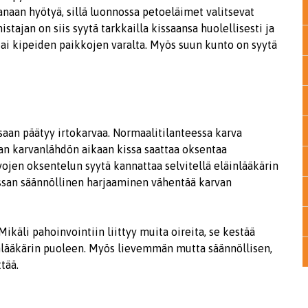
anaan hyötyä, sillä luonnossa petoeläimet valitsevat
tajan on siis syytä tarkkailla kissaansa huolellisesti ja
ai kipeiden paikkojen varalta. Myös suun kunto on syytä
saan päätyy irtokarvaa. Normaalitilanteessa karva
aan karvanlähdön aikaan kissa saattaa oksentaa
vojen oksentelun syytä kannattaa selvitellä eläinlääkärin
san säännöllinen harjaaminen vähentää karvan
ikäli pahoinvointiin liittyy muita oireita, se kestää
inlääkärin puoleen. Myös lievemmän mutta säännöllisen,
tää.