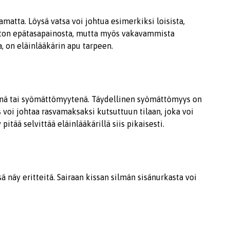
amatta. Löysä vatsa voi johtua esimerkiksi loisista,
biston epätasapainosta, mutta myös vakavammista
aa, on eläinlääkärin apu tarpeen.
enä tai syömättömyytenä. Täydellinen syömättömyys on
s voi johtaa rasvamaksaksi kutsuttuun tilaan, joka voi
tää selvittää eläinlääkärillä siis pikaisesti.
ssä näy eritteitä. Sairaan kissan silmän sisänurkasta voi