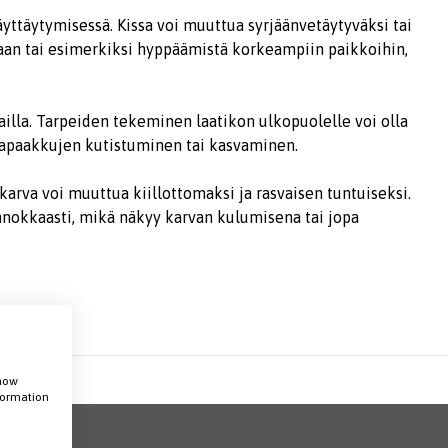
ttäytymisessä. Kissa voi muuttua syrjäänvetäytyväksi tai
taan tai esimerkiksi hyppäämistä korkeampiin paikkoihin,
illa. Tarpeiden tekeminen laatikon ulkopuolelle voi olla
ssapaakkujen kutistuminen tai kasvaminen.
karva voi muuttua kiillottomaksi ja rasvaisen tuntuiseksi.
innokkaasti, mikä näkyy karvan kulumisena tai jopa
show
nformation