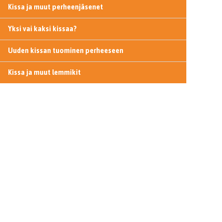
Kissa ja muut perheenjäsenet
Yksi vai kaksi kissaa?
Uuden kissan tuominen perheeseen
Kissa ja muut lemmikit