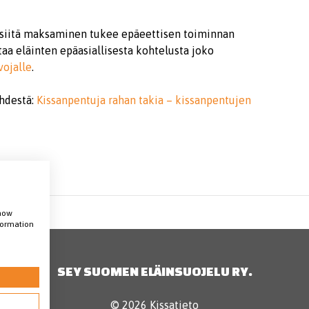
ja siitä maksaminen tukee epäeettisen toiminnan
aa eläinten epäasiallisesta kohtelusta joko
vojalle
.
ehdestä:
Kissanpentuja rahan takia – kissanpentujen
show
nformation
SEY SUOMEN ELÄINSUOJELU RY.
© 2026 Kissatieto