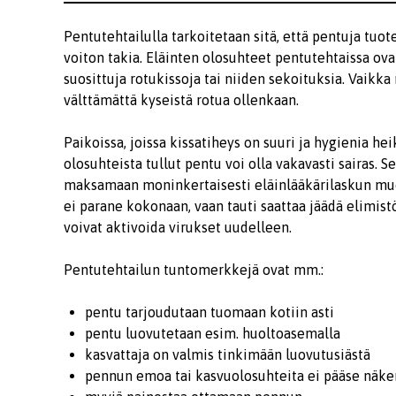
Pentutehtailulla tarkoitetaan sitä, että pentuja tuo
voiton takia. Eläinten olosuhteet pentutehtaissa ov
suosittuja rotukissoja tai niiden sekoituksia. Vaikk
välttämättä kyseistä rotua ollenkaan.
Paikoissa, joissa kissatiheys on suuri ja hygienia hei
olosuhteista tullut pentu voi olla vakavasti sairas.
maksamaan moninkertaisesti eläinlääkärilaskun muodo
ei parane kokonaan, vaan tauti saattaa jäädä elimis
voivat aktivoida virukset uudelleen.
Pentutehtailun tuntomerkkejä ovat mm.:
pentu tarjoudutaan tuomaan kotiin asti
pentu luovutetaan esim. huoltoasemalla
kasvattaja on valmis tinkimään luovutusiästä
pennun emoa tai kasvuolosuhteita ei pääse näk