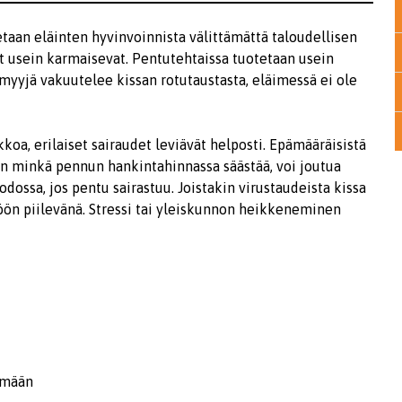
tetaan eläinten hyvinvoinnista välittämättä taloudellisen
at usein karmaisevat. Pentutehtaissa tuotetaan usein
a myyjä vakuutelee kissan rotutaustasta, eläimessä ei ole
kkoa, erilaiset sairaudet leviävät helposti. Epämääräisistä
 Sen minkä pennun hankintahinnassa säästää, voi joutua
ssa, jos pentu sairastuu. Joistakin virustaudeista kissa
töön piilevänä. Stressi tai yleiskunnon heikkeneminen
emään