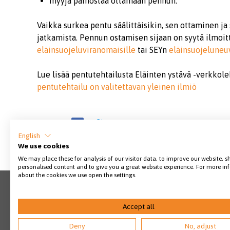
myyjä painostaa ottamaan pennun.
Vaikka surkea pentu säälittäisikin, sen ottaminen 
jatkamista. Pennun ostamisen sijaan on syytä ilmoitt
eläinsuojeluviranomaisille
tai SEYn
eläinsuojeluneu
Lue lisää pentutehtailusta Eläinten ystävä -verkkol
pentutehtailu on valitettavan yleinen ilmiö
Jaa sivu
English
We use cookies
We may place these for analysis of our visitor data, to improve our website, 
personalised content and to give you a great website experience. For more i
about the cookies we use open the settings.
Accept all
Deny
No, adjust