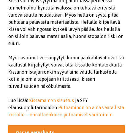
Kissa voi myös sytyttää tulipalon. Kissaperheessä
tunnelmointi kynttilänvalossa on tehtävä erityistä
varovaisuutta noudattaen. Myös hella on syytä pitää
puhtaana palavasta materiaalista. Hellalla kiipeilevä
kissa voi vahingossa kytkeä levyn päälle. Jos hellalla
on silloin palavaa materiaalia, huoneistopalon riski on
suuri.
Myös avoimet vessanpytyt, kiinni paukahtavat ovet tai
kaatuvat kirjahyllyt voivat olla kissalle kohtalokkaita.
Kissanomistajan onkin syytä aina välillä tarkastella
kotia ja omia tapojaan kriittisesti, kissan
turvallisuuden näkökulmasta.
Lue lisää:
Kissamainen sisustus
ja SEY
eläinsuojelutarinoiden
Putoaminen on aina vaarallista
kissa
l
le – ennaltaehkäise putoamiset varotoimin
Kissan perushoito