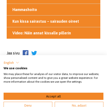
Hammashoito
Kun kissa sairastuu – sairauden oireet
Video: Näin annat kissalle pillerin
Jaa sivu
English
We use cookies
We may place these for analysis of our visitor data, to improve our website,
show personalised content and to give you a great website experience. For
more information about the cookies we use open the settings.
SEY SUOMEN ELÄINSUOJELU RY.
Accept all
© 2026 Kissatieto
Deny
No, adjust