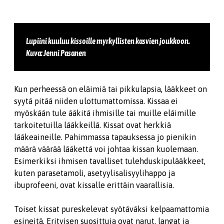
Lupiini kuuluu kissoille myrkyllisten kasvien joukkoon.
Kuva: Jenni Pasanen
Kun perheessä on eläimiä tai pikkulapsia, lääkkeet on
syytä pitää niiden ulottumattomissa. Kissaa ei
myöskään tule ääkitä ihmisille tai muille eläimille
tarkoitetuilla lääkkeillä. Kissat ovat herkkiä
lääkeaineille. Pahimmassa tapauksessa jo pienikin
määrä väärää lääkettä voi johtaa kissan kuolemaan.
Esimerkiksi ihmisen tavalliset tulehduskipulääkkeet,
kuten parasetamoli, asetyylisalisyylihappo ja
ibuprofeeni, ovat kissalle erittäin vaarallisia.
Toiset kissat pureskelevat syötäväksi kelpaamattomia
esineitä. Erityisen suosittuja ovat narut, langat ja