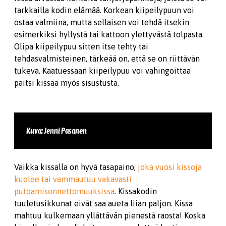
tarkkailla kodin elämää. Korkean kiipeilypuun voi
ostaa valmiina, mutta sellaisen voi tehdä itsekin
esimerkiksi hyllystä tai kattoon ylettyvästä tolpasta.
Olipa kiipeilypuu sitten itse tehty tai
tehdasvalmisteinen, tärkeää on, että se on riittävän
tukeva. Kaatuessaan kiipeilypuu voi vahingoittaa
paitsi kissaa myös sisustusta.
Kuva: Jenni Pasanen
Vaikka kissalla on hyvä tasapaino,
joka vuosi kissoja
kuolee tai vammautuu vakavasti
putoamisonnettomuuksissa
. Kissakodin
tuuletusikkunat eivät saa aueta liian paljon. Kissa
mahtuu kulkemaan yllättävän pienestä raosta! Koska