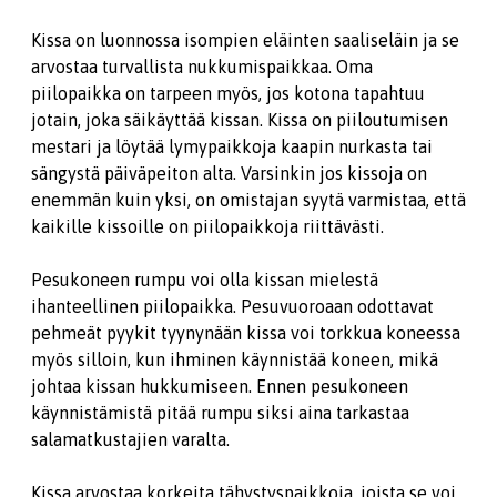
Kissa on luonnossa isompien eläinten saaliseläin ja se
arvostaa turvallista nukkumispaikkaa. Oma
piilopaikka on tarpeen myös, jos kotona tapahtuu
jotain, joka säikäyttää kissan. Kissa on piiloutumisen
mestari ja löytää lymypaikkoja kaapin nurkasta tai
sängystä päiväpeiton alta. Varsinkin jos kissoja on
enemmän kuin yksi, on omistajan syytä varmistaa, että
kaikille kissoille on piilopaikkoja riittävästi.
Pesukoneen rumpu voi olla kissan mielestä
ihanteellinen piilopaikka. Pesuvuoroaan odottavat
pehmeät pyykit tyynynään kissa voi torkkua koneessa
myös silloin, kun ihminen käynnistää koneen, mikä
johtaa kissan hukkumiseen. Ennen pesukoneen
käynnistämistä pitää rumpu siksi aina tarkastaa
salamatkustajien varalta.
Kissa arvostaa korkeita tähystyspaikkoja, joista se voi