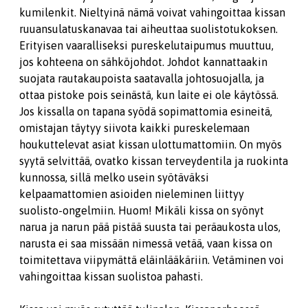
kumilenkit. Nieltyinä nämä voivat vahingoittaa kissan
ruuansulatuskanavaa tai aiheuttaa suolistotukoksen.
Erityisen vaaralliseksi pureskelutaipumus muuttuu,
jos kohteena on sähköjohdot. Johdot kannattaakin
suojata rautakaupoista saatavalla johtosuojalla, ja
ottaa pistoke pois seinästä, kun laite ei ole käytössä.
Jos kissalla on tapana syödä sopimattomia esineitä,
omistajan täytyy siivota kaikki pureskelemaan
houkuttelevat asiat kissan ulottumattomiin. On myös
syytä selvittää, ovatko kissan terveydentila ja ruokinta
kunnossa, sillä melko usein syötäväksi
kelpaamattomien asioiden nieleminen liittyy
suolisto-ongelmiin. Huom! Mikäli kissa on syönyt
narua ja narun pää pistää suusta tai peräaukosta ulos,
narusta ei saa missään nimessä vetää, vaan kissa on
toimitettava viipymättä eläinlääkäriin. Vetäminen voi
vahingoittaa kissan suolistoa pahasti.