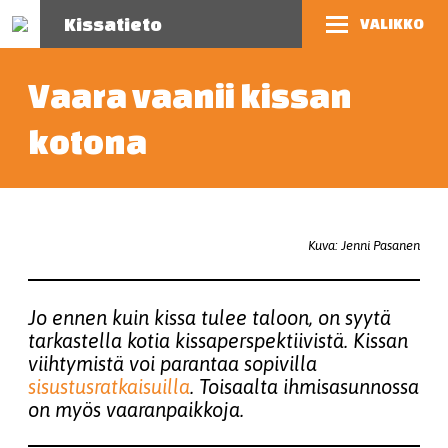
Kissatieto
VALIKKO
Vaara vaanii kissan
kotona
Kuva: Jenni Pasanen
Jo ennen kuin kissa tulee taloon, on syytä
tarkastella kotia kissaperspektiivistä. Kissan
viihtymistä voi parantaa sopivilla
sisustusratkaisuilla
. Toisaalta ihmisasunnossa
on myös vaaranpaikkoja.