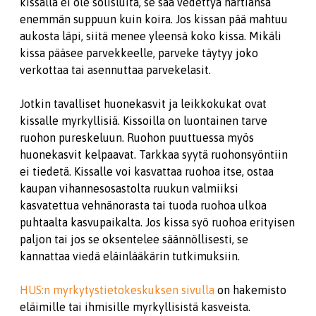
kissalla ei ole solisluita, se saa vedettyä hartiansa
enemmän suppuun kuin koira. Jos kissan pää mahtuu
aukosta läpi, siitä menee yleensä koko kissa. Mikäli
kissa pääsee parvekkeelle, parveke täytyy joko
verkottaa tai asennuttaa parvekelasit.
Jotkin tavalliset huonekasvit ja leikkokukat ovat
kissalle myrkyllisiä. Kissoilla on luontainen tarve
ruohon pureskeluun. Ruohon puuttuessa myös
huonekasvit kelpaavat. Tarkkaa syytä ruohonsyöntiin
ei tiedetä. Kissalle voi kasvattaa ruohoa itse, ostaa
kaupan vihannesosastolta ruukun valmiiksi
kasvatettua vehnänorasta tai tuoda ruohoa ulkoa
puhtaalta kasvupaikalta. Jos kissa syö ruohoa erityisen
paljon tai jos se oksentelee säännöllisesti, se
kannattaa viedä eläinlääkärin tutkimuksiin.
HUS:n myrkytystietokeskuksen sivulla
on hakemisto
eläimille tai ihmisille myrkyllisistä kasveista.