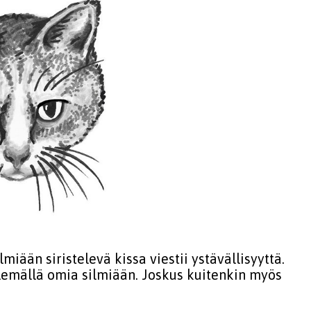
lmiään siristelevä kissa viestii ystävällisyyttä.
telemällä omia silmiään. Joskus kuitenkin myös