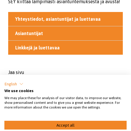
SEY kiittää lämpimästi asiantuntemuksesta ja avusta!
Yhteystiedot, asiantuntijat ja luettavaa
Asiantuntijat
Linkkejä ja luettavaa
Jaa sivu
English
We use cookies
We may place these for analysis of our visitor data, to improve our website,
show personalised content and to give you a great website experience. For
more information about the cookies we use open the settings.
SEY SUOMEN ELÄINSUOJELU RY.
Accept all