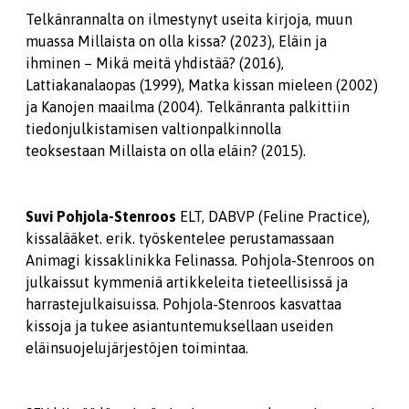
Telkänrannalta on ilmestynyt useita kirjoja, muun
muassa Millaista on olla kissa? (2023), Eläin ja
ihminen – Mikä meitä yhdistää? (2016),
Lattiakanalaopas (1999), Matka kissan mieleen (2002)
ja Kanojen maailma (2004). Telkänranta palkittiin
tiedonjulkistamisen valtionpalkinnolla
teoksestaan Millaista on olla eläin? (2015).
Suvi Pohjola-Stenroos
ELT, DABVP (Feline Practice),
kissalääket. erik. työskentelee perustamassaan
Animagi kissaklinikka Felinassa. Pohjola-Stenroos on
julkaissut kymmeniä artikkeleita tieteellisissä ja
harrastejulkaisuissa. Pohjola-Stenroos kasvattaa
kissoja ja tukee asiantuntemuksellaan useiden
eläinsuojelujärjestöjen toimintaa.