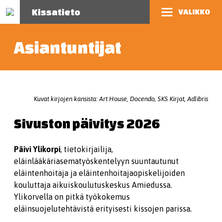
Kissatieto
VALIKKO
Asiantuntijat
Kuvat kirjojen kansista: Art House, Docendo, SKS Kirjat, Adlibris
Sivuston päivitys 2026
Päivi Ylikorpi
, tietokirjailija,
eläinlääkäriasematyöskentelyyn suuntautunut
eläintenhoitaja ja eläintenhoitajaopiskelijoiden
kouluttaja aikuiskoulutuskeskus Amiedussa.
Ylikorvella on pitkä työkokemus
eläinsuojelutehtävistä erityisesti kissojen parissa.