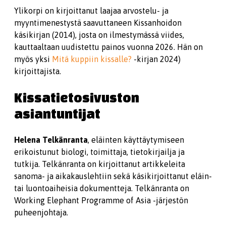
Ylikorpi on kirjoittanut laajaa arvostelu- ja
myyntimenestystä saavuttaneen Kissanhoidon
käsikirjan (2014), josta on ilmestymässä viides,
kauttaaltaan uudistettu painos vuonna 2026. Hän on
myös yksi
Mitä kuppiin kissalle?
-kirjan 2024)
kirjoittajista.
Kissatietosivuston
asiantuntijat
Helena Telkänranta
, eläinten käyttäytymiseen
erikoistunut biologi, toimittaja, tietokirjailja ja
tutkija. Telkänranta on kirjoittanut artikkeleita
sanoma- ja aikakauslehtiin sekä käsikirjoittanut eläin-
tai luontoaiheisia dokumentteja. Telkänranta on
Working Elephant Programme of Asia -järjestön
puheenjohtaja.