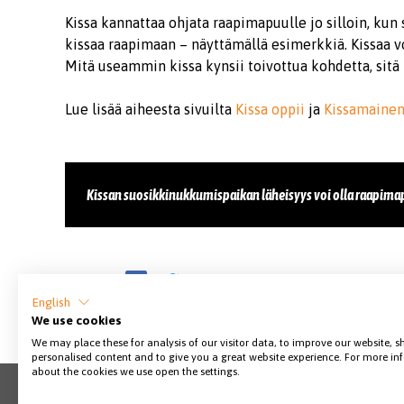
Kissa kannattaa ohjata raapimapuulle jo silloin, kun
kissaa raapimaan – näyttämällä esimerkkiä. Kissaa 
Mitä useammin kissa kynsii toivottua kohdetta, sit
Lue lisää aiheesta sivuilta
Kissa oppii
ja
Kissamainen
Kissan suosikkinukkumispaikan läheisyys voi olla raapimap
Jaa sivu
English
We use cookies
We may place these for analysis of our visitor data, to improve our website, 
personalised content and to give you a great website experience. For more i
about the cookies we use open the settings.