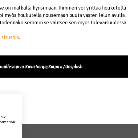
 se on matkalla kynsimään. Ihminen voi yrittää houkutella
voi myös houkutella nousemaan puuta vasten lelun avulla.
ä todennäköisemmin se valitsee sen myös tulevaisuudessa.
 sisustus
.
uulle sopiva. Kuva: Sergej Karpow / Unsplash
show
nformation