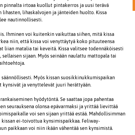
innalta irtoaa kuollut pintakerros ja uusi terävä
lihasten, lihaskalvojen ja jänteiden huolto. Kissa
ee nautinnollisesti.
pois. Ihminen voi kuitenkin vaikuttaa siihen, mitä kissa
kea niin, että kissa voi venyttäytyä koko pituuteensa
 liian matalia tai keveitä. Kissa valitsee todennäköisesti
ellaisen sijaan. Myös seinään naulattu mattopala tai
aihtoehtoja.
u säännöllisesti. Myös kissan suosikkinukkumispaikan
 kynsivät ja venyttelevät juuri herättyään.
n rankaiseminen hyödytöntä. Se saattaa jopa pahentaa
en seurauksena olonsa epävarmaksi ja yrittää lievittää
pimispaikalle voi sen sijaan yrittää estää. Mahdollisimman
 kissan ei-toivottua kynsimispaikkaa. Feliway-
n paikkaan voi niin ikään vähentää sen kynsimistä.