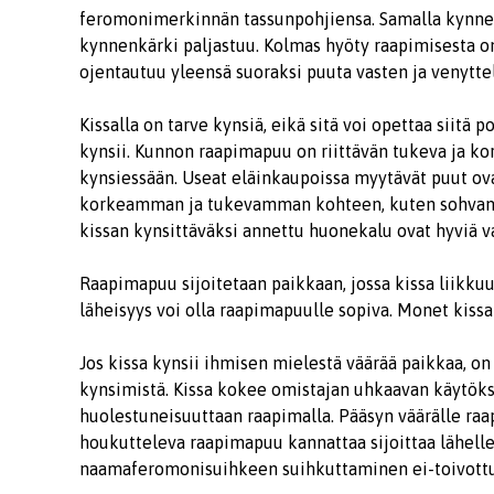
feromonimerkinnän tassunpohjiensa. Samalla kynnen p
kynnenkärki paljastuu. Kolmas hyöty raapimisesta on 
ojentautuu yleensä suoraksi puuta vasten ja venyttel
Kissalla on tarve kynsiä, eikä sitä voi opettaa siitä 
kynsii. Kunnon raapimapuu on riittävän tukeva ja kor
kynsiessään. Useat eläinkaupoissa myytävät puut ovat
korkeamman ja tukevamman kohteen, kuten sohvan, s
kissan kynsittäväksi annettu huonekalu ovat hyviä v
Raapimapuu sijoitetaan paikkaan, jossa kissa liikku
läheisyys voi olla raapimapuulle sopiva. Monet kissat
Jos kissa kynsii ihmisen mielestä väärää paikkaa, o
kynsimistä. Kissa kokee omistajan uhkaavan käytöks
huolestuneisuuttaan raapimalla. Pääsyn väärälle raa
houkutteleva raapimapuu kannattaa sijoittaa lähelle
naamaferomonisuihkeen suihkuttaminen ei-toivottuu