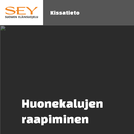
Kissatieto
Huonekalujen
raapiminen