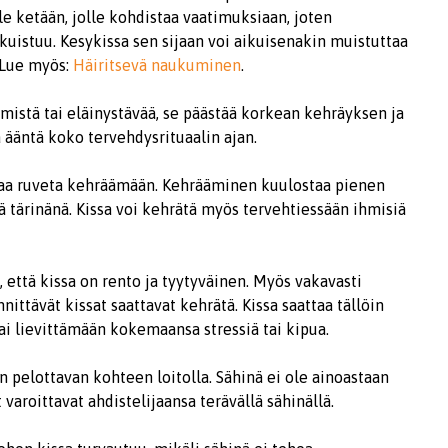
ole ketään, jolle kohdistaa vaatimuksiaan, joten
kuistuu. Kesykissa sen sijaan voi aikuisenakin muistuttaa
 Lue myös:
Häiritsevä naukuminen
.
ihmistä tai eläinystävää, se päästää korkean kehräyksen ja
a ääntä koko tervehdysrituaalin ajan.
attaa ruveta kehräämään. Kehrääminen kuulostaa pienen
ä tärinänä. Kissa voi kehrätä myös tervehtiessään ihmisiä
 että kissa on rento ja tyytyväinen. Myös vakavasti
nittävät kissat saattavat kehrätä. Kissa saattaa tällöin
ai lievittämään kokemaansa stressiä tai kipua.
än pelottavan kohteen loitolla. Sähinä ei ole ainoastaan
aroittavat ahdistelijaansa terävällä sähinällä.