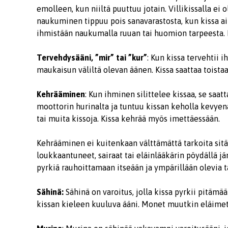
emolleen, kun niiltä puuttuu jotain. Villikissalla ei 
naukuminen tippuu pois sanavarastosta, kun kissa ai
ihmistään naukumalla ruuan tai huomion tarpeesta.
Tervehdysääni, ”mir” tai ”kur”
: Kun kissa tervehtii 
maukaisun väliltä olevan äänen. Kissa saattaa toista
Kehrääminen
: Kun ihminen silittelee kissaa, se sa
moottorin hurinalta ja tuntuu kissan keholla kevyen
tai muita kissoja. Kissa kehrää myös imettäessään.
Kehrääminen ei kuitenkaan välttämättä tarkoita sitä,
loukkaantuneet, sairaat tai eläinlääkärin pöydällä jän
pyrkiä rauhoittamaan itseään ja ympärillään olevia t
Sähinä:
Sähinä on varoitus, jolla kissa pyrkii pitämä
kissan kieleen kuuluva ääni. Monet muutkin eläimet v