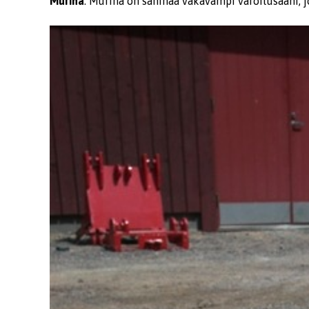
Murina
: Murina on sähinää vakavampi varoitusääni, j