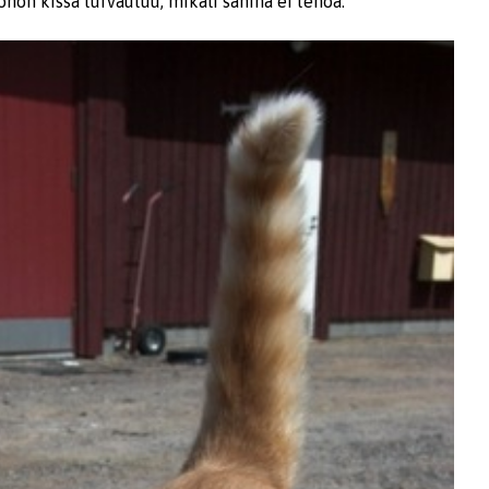
ohon kissa turvautuu, mikäli sähinä ei tehoa.