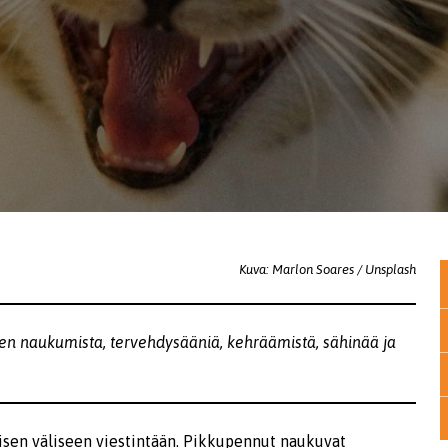
Kuva: Marlon Soares / Unsplash
uten naukumista, tervehdysääniä, kehräämistä, sähinää ja
sen väliseen viestintään. Pikkupennut naukuvat