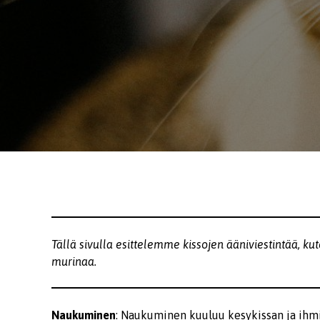
Tällä sivulla esittelemme kissojen ääniviestintää, k
murinaa.
Naukuminen
: Naukuminen kuuluu kesykissan ja ihmi