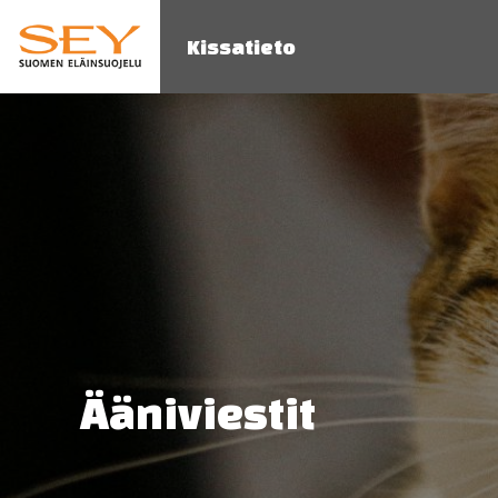
Kissatieto
Ääniviestit