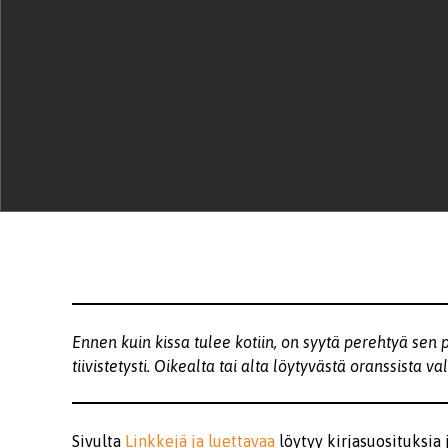
Ennen kuin kissa tulee kotiin, on syytä perehtyä sen p
tiivistetysti. Oikealta tai alta löytyvästä oranssista va
Sivulta
Linkkejä ja luettavaa
löytyy kirjasuosituksia