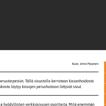
Kuva: Jenni Pasanen
erustarpeisiin. Tällä sivustolla kerrotaan kissanhoidosta
likosta löytyy kissojen perushoitoon liittyvät sivut.
 ja hyödyllisten verkkosivujen osoitteita. Mitä enemmän