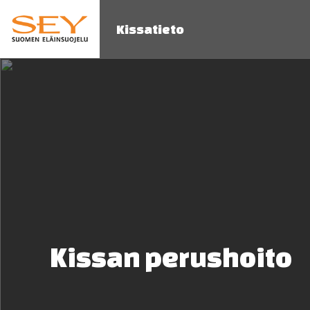
Kissatieto
Kissan perushoito