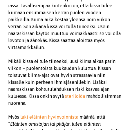
iässä. Tavallisempaa kuitenkin on, että kissa tulee
kiimaan ensimmäisen kerran puolen vuoden
paikkeilla. Kiima-aika kestää yleensä noin viikon
verran. Sen aikana kissa voi tulla tiineeksi. Usein
naaraskissan käytös muuttuu voimakkaasti: se voi olla
levoton ja äänekäs. Kissa saattaa aloittaa myös
virtsamerkkailun.
Mikäli kissa ei tule tiineeksi, uusi kiima alkaa parin
viikon – puolentoista kuukauden kuluttua. Kissan
toistuvat kiima-ajat ovat hyvin stressaavia niin
kissalle kuin perheen ihmisjäsenillekin. Lisäksi
naaraskissan kohtutulehduksen riski kasvaa ajan
kuluessa. Kissa onkin syytä
steriloida
mahdollisimman
nuorena.
Myös
laki eläinten hyvinvoinnista
määrää, että
”
Eläinten omistajan tai pitäjän tulee eläinten