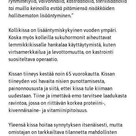
ryhmittelyllä, valvonnalla, kastraatiolla, sterilisaatiolla
tai muilla keinoilla estää pitämiensä nisäkkäiden
hallitsematon lisääntyminen.
”
Kollikissa on lisääntymiskykyinen vuoden ympäri.
Koska myös kolleilla sukuhormonit aiheuttavat
lemmikkikissalle hankalaa käyttäytymistä, kuten
virtsamerkkailua ja levottomuutta, on kastrointi
suositeltava operaatio.
Kissan tiineys kestää noin 65 vuorokautta. Kissan
tiineyden voi havaita nisien punottamisesta,
painonnoususta ja siitä, ettei kissa tule kiimaan
uudestaan. Tiine ja imettävä emo tarvitsee laadukasta
ravintoa, jossa on riittävän korkea proteiini-,
kivennäisaine- ja vitamiinipitoisuus.
Yleensä kissa hoitaa synnytyksen itsenäisesti, mutta
omistajan on tarkkailtava tilannetta mahdollisten