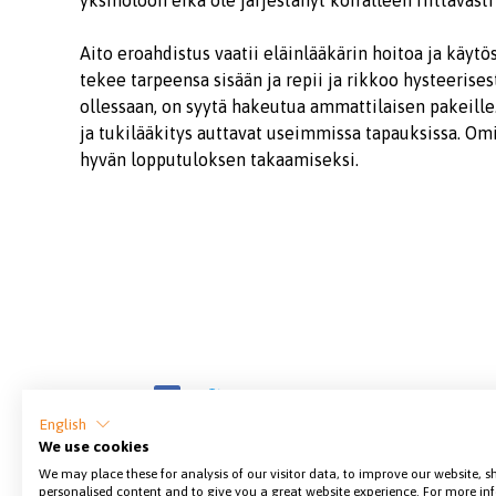
yksinoloon eikä ole järjestänyt koiralleen riittävästi
Aito eroahdistus vaatii eläinlääkärin hoitoa ja käytö
tekee tarpeensa sisään ja repii ja rikkoo hysteerises
ollessaan, on syytä hakeutua ammattilaisen pakeille
ja tukilääkitys auttavat useimmissa tapauksissa. Omis
hyvän lopputuloksen takaamiseksi.
Jaa sivu
English
We use cookies
We may place these for analysis of our visitor data, to improve our website, 
personalised content and to give you a great website experience. For more i