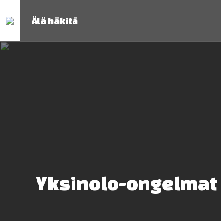
Älä häkitä
Yksinolo-ongelmat