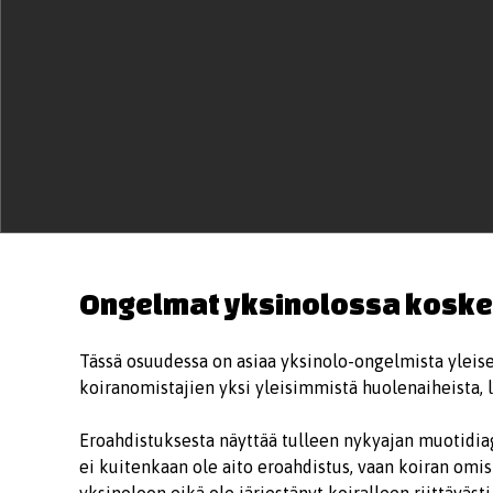
Ongelmat yksinolossa koske
Tässä osuudessa on asiaa yksinolo-ongelmista yleise
koiranomistajien yksi yleisimmistä huolenaiheista, lii
Eroahdistuksesta näyttää tulleen nykyajan muotidia
ei kuitenkaan ole aito eroahdistus, vaan koiran omi