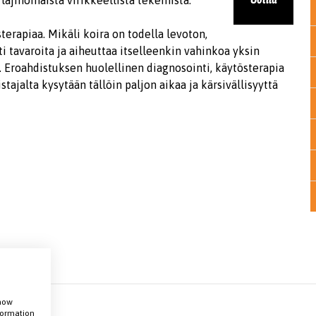
 lajinomaista virikkeellistä tekemistä.
sterapiaa. Mikäli koira on todella levoton,
ti tavaroita ja aiheuttaa itselleenkin vahinkoa yksin
. Eroahdistuksen huolellinen diagnosointi, käytösterapia
tajalta kysytään tällöin paljon aikaa ja kärsivällisyyttä
show
nformation