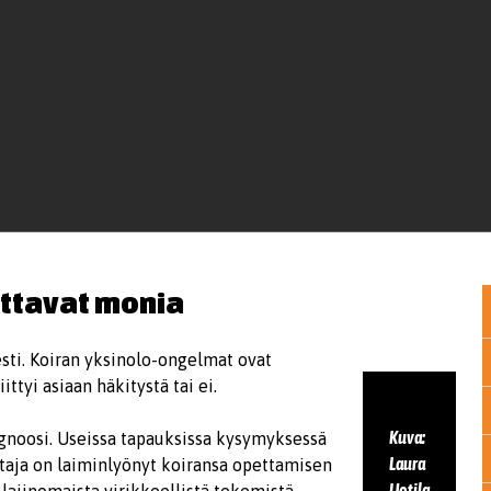
ttavat monia
sti. Koiran yksinolo-ongelmat ovat
ttyi asiaan häkitystä tai ei.
Kuva:
gnoosi. Useissa tapauksissa kysymyksessä
Laura
staja on laiminlyönyt koiransa opettamisen
Uotila