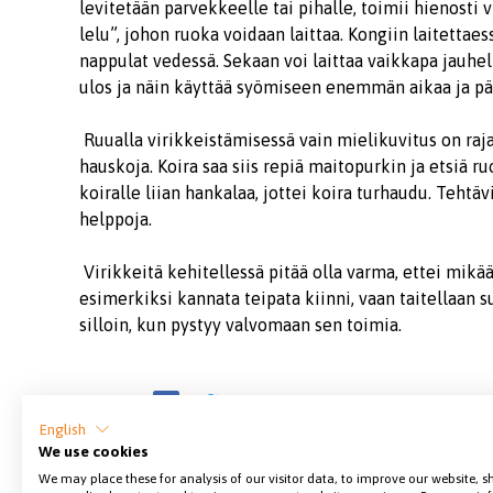
levitetään parvekkeelle tai pihalle, toimii hienosti 
lelu”, johon ruoka voidaan laittaa. Kongiin laitett
nappulat vedessä. Sekaan voi laittaa vaikkapa jauhel
ulos ja näin käyttää syömiseen enemmän aikaa ja pä
Ruualla virikkeistämisessä vain mielikuvitus on raja
hauskoja. Koira saa siis repiä maitopurkin ja etsiä r
koiralle liian hankalaa, jottei koira turhaudu. Tehtä
helppoja.
Virikkeitä kehitellessä pitää olla varma, ettei mikää
esimerkiksi kannata teipata kiinni, vaan taitellaan su
silloin, kun pystyy valvomaan sen toimia.
Jaa sivu
English
We use cookies
We may place these for analysis of our visitor data, to improve our website, 