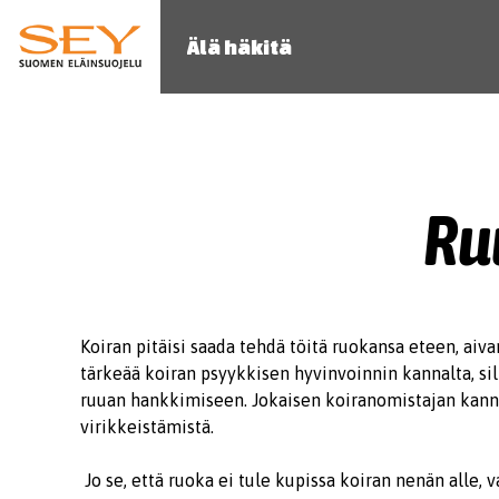
Älä häkitä
Ru
Koiran pitäisi saada tehdä töitä ruokansa eteen, aiv
tärkeää koiran psyykkisen hyvinvoinnin kannalta, sill
ruuan hankkimiseen. Jokaisen koiranomistajan kanna
virikkeistämistä.
Jo se, että ruoka ei tule kupissa koiran nenän alle, 