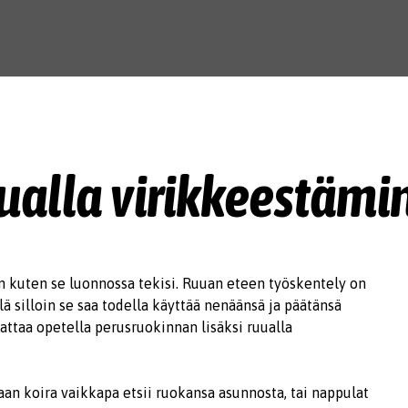
ualla virikkeestämi
an kuten se luonnossa tekisi. Ruuan eteen työskentely on
ä silloin se saa todella käyttää nenäänsä ja päätänsä
ttaa opetella perusruokinnan lisäksi ruualla
vaan koira vaikkapa etsii ruokansa asunnosta, tai nappulat