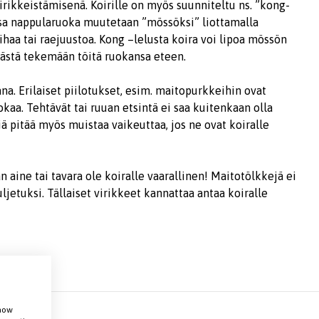
virikkeistämisenä. Koirille on myös suunniteltu ns. ”kong-
aessa nappularuoka muutetaan ”mössöksi” liottamalla
ihaa tai raejuustoa. Kong –lelusta koira voi lipoa mössön
ästä tekemään töitä ruokansa eteen.
na. Erilaiset piilotukset, esim. maitopurkkeihin ovat
uokaa. Tehtävät tai ruuan etsintä ei saa kuitenkaan olla
viä pitää myös muistaa vaikeuttaa, jos ne ovat koiralle
n aine tai tavara ole koiralle vaarallinen! Maitotölkkejä ei
ljetuksi. Tällaiset virikkeet kannattaa antaa koiralle
show