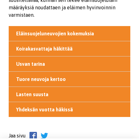
suositeltavaa, kunhan sen tekee eläinsuojelulain
määräyksiä noudattaen ja eläimen hyvinvoinnin
varmistaen.
Eläinsuojeluneuvojien kokemuksia
Koirakasvattaja häkittää
Usvan tarina
Tuore neuvoja kertoo
Lasten suusta
Yhdeksän vuotta häkissä
Jaa sivu