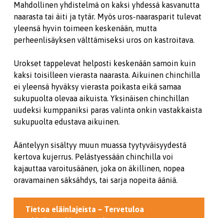
Mahdollinen yhdistelmä on kaksi yhdessä kasvanutta
naarasta tai äiti ja tytär. Myös uros-naarasparit tulevat
yleensä hyvin toimeen keskenään, mutta
perheenlisäyksen välttämiseksi uros on kastroitava.
Urokset tappelevat helposti keskenään samoin kuin
kaksi toisilleen vierasta naarasta. Aikuinen chinchilla
ei yleensä hyväksy vierasta poikasta eikä samaa
sukupuolta olevaa aikuista. Yksinäisen chinchillan
uudeksi kumppaniksi paras valinta onkin vastakkaista
sukupuolta edustava aikuinen.
Ääntelyyn sisältyy muun muassa tyytyväisyydestä
kertova kujerrus. Pelästyessään chinchilla voi
kajauttaa varoitusäänen, joka on äkillinen, nopea
oravamainen säksähdys, tai sarja nopeita ääniä.
Tietoa eläinlajeista – Tervetuloa