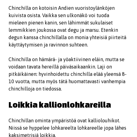
Chinchilla on kotoisin Andien vuoristoylänköjen
kuivista osista. Vaikka sen ulkonäkö voi tuoda
mieleen pienen kanin, sen lähimmät sukulaiset
lemmikkien joukossa ovat degu ja marsu. Etenkin
degun kanssa chinchillalla on monia yhteisiä piirteitä
käyttäytymisen ja ravinnon suhteen.
Chinchilla on hämärä- ja yöaktiivinen eläin, mutta se
voidaan tavata hereillä päiväsaikaankin. Laji on
pitkäikäinen: hyvinhoidettu chinchilla elää yleensä 8-
10 vuotta, mutta myös tätä huomattavasti vanhempia
chinchilloja on tiedossa.
Loikkia kallionlohkareilla
Chinchillan ominta ympäristöä ovat kalliolouhikot.
Niissä se hyppelee lohkareelta lohkareelle jopa lähes
kaksimetrisiä loikkia.