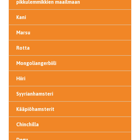
pikkulemmikkien maailmaan
Kani
Marsu
Rotta
Mongoliangerbiili
Hiiri
Syyrianhamsteri
Kääpiöhamsterit
Chinchilla
Degu