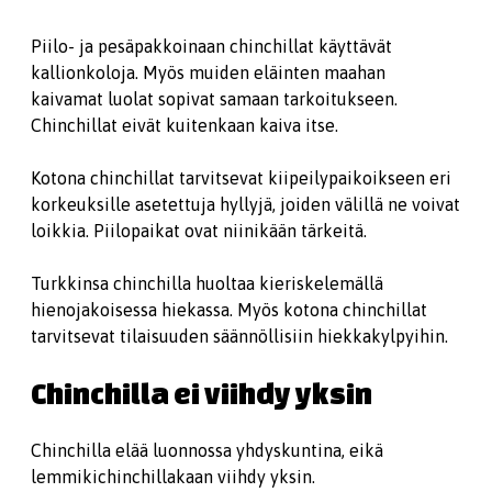
Piilo- ja pesäpakkoinaan chinchillat käyttävät
kallionkoloja. Myös muiden eläinten maahan
kaivamat luolat sopivat samaan tarkoitukseen.
Chinchillat eivät kuitenkaan kaiva itse.
Kotona chinchillat tarvitsevat kiipeilypaikoikseen eri
korkeuksille asetettuja hyllyjä, joiden välillä ne voivat
loikkia. Piilopaikat ovat niinikään tärkeitä.
Turkkinsa chinchilla huoltaa kieriskelemällä
hienojakoisessa hiekassa. Myös kotona chinchillat
tarvitsevat tilaisuuden säännöllisiin hiekkakylpyihin.
Chinchilla ei viihdy yksin
Chinchilla elää luonnossa yhdyskuntina, eikä
lemmikichinchillakaan viihdy yksin.