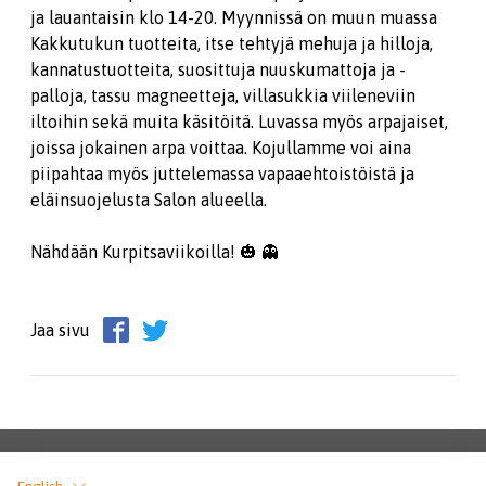
ja lauantaisin klo 14-20. Myynnissä on muun muassa
Kakkutukun tuotteita, itse tehtyjä mehuja ja hilloja,
kannatustuotteita, suosittuja nuuskumattoja ja -
palloja, tassu magneetteja, villasukkia viileneviin
iltoihin sekä muita käsitöitä. Luvassa myös arpajaiset,
joissa jokainen arpa voittaa. Kojullamme voi aina
piipahtaa myös juttelemassa vapaaehtoistöistä ja
eläinsuojelusta Salon alueella.
Nähdään Kurpitsaviikoilla! 🎃 👻
Jaa sivu
English