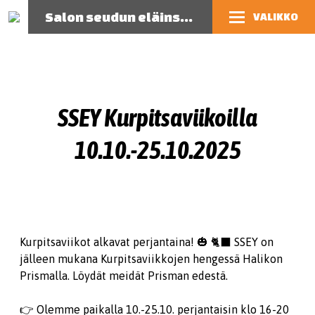
Salon seudun eläinsuojeluyhdistys
VALIKKO
SSEY Kurpitsaviikoilla
10.10.-25.10.2025
Kurpitsaviikot alkavat perjantaina! 🎃 🐈‍⬛ SSEY on
jälleen mukana Kurpitsaviikkojen hengessä Halikon
Prismalla. Löydät meidät Prisman edestä.
👉 Olemme paikalla 10.-25.10. perjantaisin klo 16-20