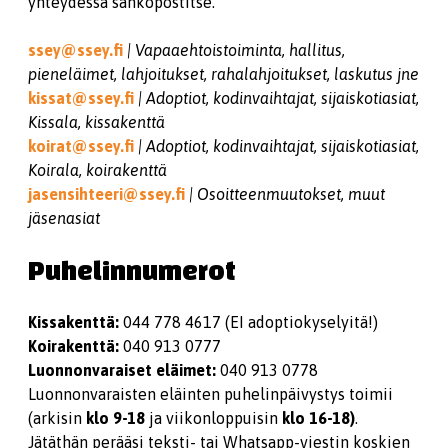
yhteydessä sähköpostitse.
ssey@ssey.fi
| Vapaaehtoistoiminta, hallitus,
pieneläimet, lahjoitukset, rahalahjoitukset, laskutus jne
kissat@ssey.fi
| Adoptiot, kodinvaihtajat, sijaiskotiasiat,
Kissala, kissakenttä
koirat@ssey.fi
| Adoptiot, kodinvaihtajat, sijaiskotiasiat,
Koirala, koirakenttä
jasensihteeri@ssey.fi
| Osoitteenmuutokset, muut
jäsenasiat
Puhelinnumerot
Kissakenttä:
044 778 4617 (EI adoptiokyselyitä!)
Koirakenttä:
040 913 0777
Luonnonvaraiset eläimet:
040 913 0778
Luonnonvaraisten eläinten puhelinpäivystys toimii
(arkisin
klo 9-18
ja viikonloppuisin
klo 16-18)
.
Jätäthän perääsi teksti- tai Whatsapp-viestin koskien