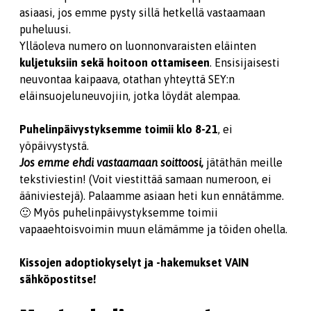
asiaasi, jos emme pysty sillä hetkellä vastaamaan
puheluusi.
Ylläoleva numero on luonnonvaraisten eläinten
kuljetuksiin sekä hoitoon ottamiseen
. Ensisijaisesti
neuvontaa kaipaava, otathan yhteyttä SEY:n
eläinsuojeluneuvojiin, jotka löydät alempaa.
Puhelinpäivystyksemme toimii klo 8-21
, ei
yöpäivystystä.
Jos emme ehdi vastaamaan soittoosi,
jätäthän meille
tekstiviestin! (Voit viestittää samaan numeroon, ei
ääniviestejä). Palaamme asiaan heti kun ennätämme.
🙂 Myös puhelinpäivystyksemme toimii
vapaaehtoisvoimin muun elämämme ja töiden ohella.
Kissojen adoptiokyselyt ja -hakemukset VAIN
sähköpostitse!