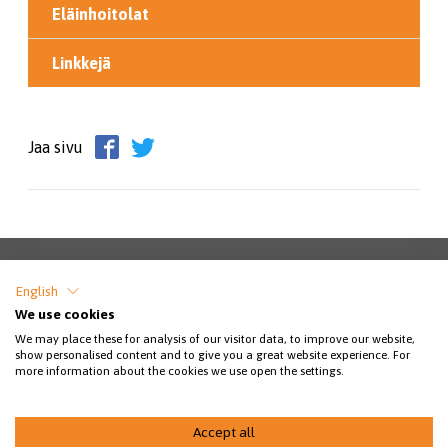
Eläinhoitolat
Linkkejä
Jaa sivu
English
SSEY RY / ESTERINKATU 13, 24100 SALO /
We use cookies
SSEY@SSEY.FI / PUHELINPÄIVYSTYS KLO 8-
We may place these for analysis of our visitor data, to improve our website,
21 KISSAT: 044 778 4617 / KOIRAT: 040
show personalised content and to give you a great website experience. For
more information about the cookies we use open the settings.
913 0777 / LUONNONVARAISET: 040 913
0778 (ARK. KLO 8-16 VAIN VIESTIT)
Accept all