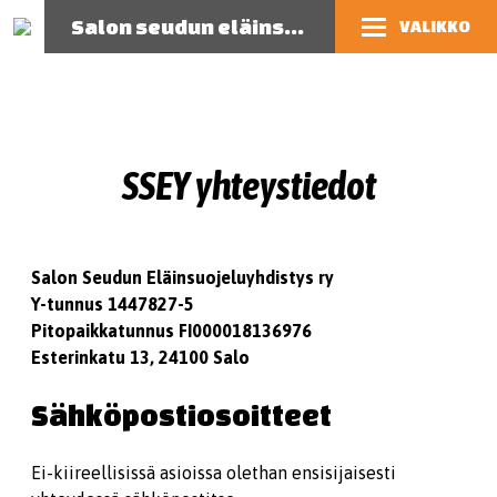
Salon seudun eläinsuojeluyhdistys
VALIKKO
SSEY yhteystiedot
Salon Seudun Eläinsuojeluyhdistys ry
Y-tunnus 1447827-5
Pitopaikkatunnus FI000018136976
Esterinkatu 13, 24100 Salo
Sähköpostiosoitteet
Ei-kiireellisissä asioissa olethan ensisijaisesti