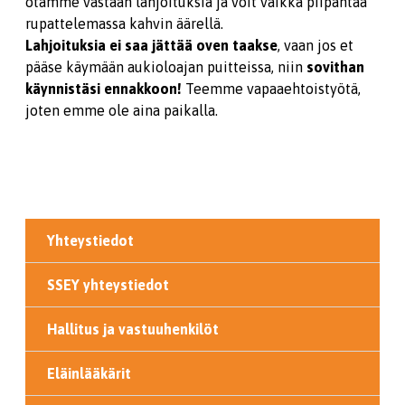
otamme vastaan lahjoituksia ja voit vaikka piipahtaa
rupattelemassa kahvin äärellä.
Lahjoituksia ei saa jättää oven taakse
, vaan jos et
pääse käymään aukioloajan puitteissa, niin
sovithan
käynnistäsi ennakkoon!
Teemme vapaaehtoistyötä,
joten emme ole aina paikalla.
Yhteystiedot
SSEY yhteystiedot
Hallitus ja vastuuhenkilöt
Eläinlääkärit