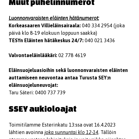
Muut puhelinnumerot
Luonnonvaraisten eläinten hätänumerot:
Korkeasaaren Villieläinsairaala:
040 334 2954 (joka
päivä klo 8-19 elokuun loppuun saakka)
TESYn Eläinten hätäkeskus 24/7:
040 021 3436
Valvontaeläinlääkäri:
02 778 4619
Eläinsuojeluasioihin sekä luonnonvaraisten eläinten
auttamiseen neuvontaa antaa Turusta SEY:n
eläinsuojeluneuvojat:
Taru Säteri: 0400 737 739
SSEY aukioloajat
Toimitilamme Esterinkatu 13:ssa ovat 16.4.2023
lähtien avoinna
joka sunnuntai klo 12-14
. Tällöin