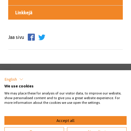
Linkkejä
Jaa sivu
English
SSEY RY / ESTERINKATU 13, 24100 SALO /
We use cookies
SSEY@SSEY.FI / PUHELINPÄIVYSTYS KLO 8-
We may place these for analysis of our visitor data, to improve our website,
21 KISSAT: 044 778 4617 / KOIRAT: 040
show personalised content and to give you a great website experience. For
more information about the cookies we use open the settings.
913 0777 / LUONNONVARAISET: 040 913
0778 (ARK. KLO 8-16 VAIN VIESTIT)
Accept all
© 2026 Salon seudun eläinsuojeluyhdistys