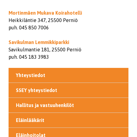
Mortinmäen Mukava Koirahotelli
Heikkiläntie 347, 25500 Perniö
puh. 045 850 7006
Savikulman Lemmikkiparkki
Savikulmantie 181, 25500 Perniö
puh. 045 183 3983
Yhteystiedot
SSEY yhteystiedot
Hallitus ja vastuuhenkilöt
Eläinlääkärit
Eläinhoitolat