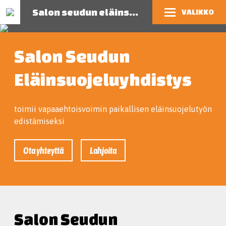
Salon seudun eläinsuojeluyhdistys
VALIKKO
Salon Seudun
Eläinsuojeluyhdistys
toimii vapaaehtoisvoimin paikallisen eläinsuojelutyön
edistämiseksi
Ota yhteyttä
Lahjoita
Salon Seudun