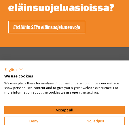
eläinsuojeluasioissa?
Etsi lähin SEYn eläinsuojeluneuvoja
SSEY RY / ESTERINKATU 13, 24100 SALO /
English
SSEY@SSEY.FI / PUHELINPÄIVYSTYS KLO 8-
We use cookies
21 KISSAT: 044 778 4617 / KOIRAT: 040
We may place these for analysis of our visitor data, to improve our website,
913 0777 / LUONNONVARAISET: 040 913
show personalised content and to give you a great website experience. For
more information about the cookies we use open the settings.
0778 (ARK. KLO 8-16 VAIN VIESTIT)
© 2026 Salon seudun eläinsuojeluyhdistys
Accept all
Deny
No, adjust