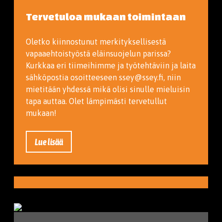
Tervetuloa mukaan toimintaan
Oletko kiinnostunut merkityksellisestä
vapaaehtoistyöstä eläinsuojelun parissa?
Kurkkaa eri tiimeihimme ja työtehtäviin ja laita
sähköpostia osoitteeseen ssey@ssey.fi, niin
mietitään yhdessä mikä olisi sinulle mieluisin
tapa auttaa. Olet lämpimästi tervetullut
mukaan!
Lue lisää