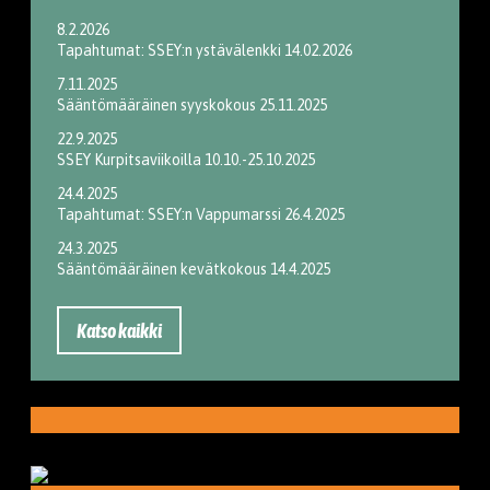
8.2.2026
Tapahtumat: SSEY:n ystävälenkki 14.02.2026
7.11.2025
Sääntömääräinen syyskokous 25.11.2025
22.9.2025
SSEY Kurpitsaviikoilla 10.10.-25.10.2025
24.4.2025
Tapahtumat: SSEY:n Vappumarssi 26.4.2025
24.3.2025
Sääntömääräinen kevätkokous 14.4.2025
Katso kaikki