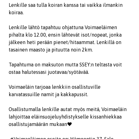
Lenkille saa tulla koiran kanssa tai vaikka ilmankin
koiraa.
Lenkille lähtö tapahtuu ohjattuna Voimaeläimen
pihalta klo 12.00, ensin lähtevät isot/nopeat, jonka
jälkeen heti perään pienet/hitaammat. Lenkillä on
tasainen maasto ja pituutta noin 2km.
Tapahtuma on maksuton mutta SSEY:n teltasta voit
ostaa halutessasi juotavaa/syötävää.
Voimaeläin tarjoaa lenkkiin osallistuville
karvatassuille namit ja kakkapussit.
Osallistumalla lenkille autat myös meitä, Voimaeläin
lahjoittaa eläinsuojeluyhdistykselle kissanhiekkaa
osallistujamäärän mukaan❤️