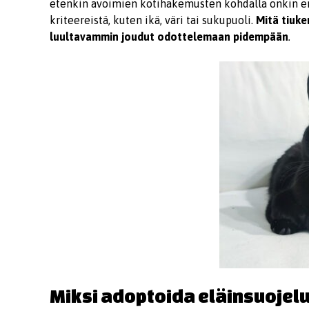
etenkin avoimien kotihakemusten kohdalla onkin eri
kriteereistä, kuten ikä, väri tai sukupuoli.
Mitä tiukem
luultavammin joudut odottelemaan pidempään
.
Miksi adoptoida eläinsuojel