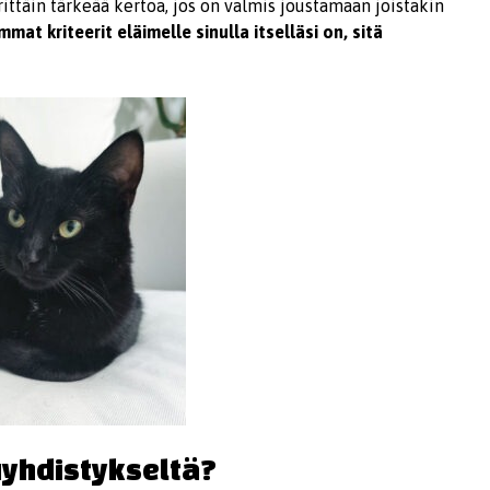
ttäin tärkeää kertoa, jos on valmis joustamaan joistakin
mat kriteerit eläimelle sinulla itselläsi on, sitä
uyhdistykseltä?