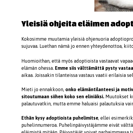
Yleisiä ohjeita eläimen adopt
Kokosimme muutamia yleisiä ohjenuoria adoptiopros
sujuvaa. Luethan nämä jo ennen yhteydenottoa, kiit
Huomioithan, että myös adoptioista vastaavat vapa
elämän ohessa.
Emme siis välttämättä pysty vastaa
aikaa. Joissakin tilanteissa vastaus vaatii erilaisia 
Mieti jo ennakkoon,
onko elämäntilanteesi ja motiv
sitoutumaan siihen koko sen eliniäksi.
Muutokset ku
palautuvatkin, mutta emme haluaisi palautuksia vain 
Ethän kysy adoptioista puhelimitse
, ellei esimerki
puhelinnumeroa. Puhelinpäivystäjämme eivät välttäm
eläimistä mitään. Päivystäjät voivat parhaimmassa 