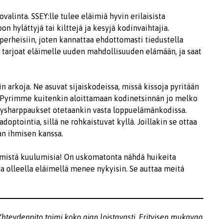
alinta. SSEY:lle tulee eläimiä hyvin erilaisista
on hylättyjä tai kilttejä ja kesyjä kodinvaihtajia.
rheisiin, joten kannattaa ehdottomasti tiedustella
sa tarjoat eläimelle uuden mahdollisuuden elämään, ja saat
in arkoja. Ne asuvat sijaiskodeissa, missä kissoja pyritään
 Pyrimme kuitenkin aloittamaan kodinetsinnän jo melko
ehitysharppaukset otetaankin vasta loppuelämänkodissa.
optointia, sillä ne rohkaistuvat kyllä. Joillakin se ottaa
an ihmisen kanssa.
läimistä kuulumisia! On uskomatonta nähdä huikeita
sa olleella eläimellä menee nykyisin. Se auttaa meitä
. Yhteydenpito toimi koko ajan loistavasti. Erityisen mukavaa