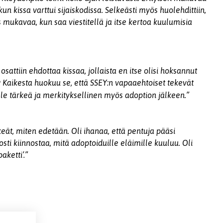
n kissa varttui sijaiskodissa. Selkeästi myös huolehdittiin,
 mukavaa, kun saa viestitellä ja itse kertoa kuulumisia
 osattiin ehdottaa kissaa, jollaista en itse olisi hoksannut
Kaikesta huokuu se, että SSEY:n vapaaehtoiset tekevät
le tärkeä ja merkityksellinen myös adoption jälkeen.”
keät, miten edetään. Oli ihanaa, että pentuja pääsi
ti kiinnostaa, mitä adoptoiduille eläimille kuuluu. Oli
aketti’.”