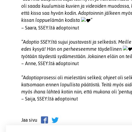
oli saada kuulumisia kuvien ja videoiden muodossa, ku
että kissa saa hyvän kodin. Adoptoinnin jälkeen myös
kissan loppuelämän kodista
”
– Saara, SSEY:ltä adoptoinut
”Adoptio SSEY:ltä sujui joustavasti ja selkeästi. Meille
edes kysyä! Hän on perheeseemme täydellinen
työtään täydestä sydämestään. Jokainen eläin on teil
– Anne, SSEY:ltä adoptoinut
”Adoptioprosessi oli mielestäni selkeä; ohjeet oli sel
katsomaan ennen lopullista päätöstä. Teitä myös aidos
myös ihana lähteä kotiin niin, että mukana oli ’pentup
– Saija, SSEY:ltä adoptoinut
Jaa sivu