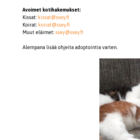
Avoimet kotihakemukset:
Kissat:
kissat@ssey.fi
Koirat:
koirat@ssey.fi
Muut eläimet:
ssey@ssey.fi
Alempana lisää ohjeita adoptointia varten.