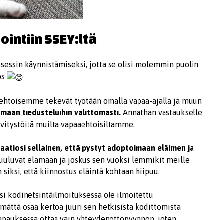
ointiin SSEY:ltä
essin käynnistämiseksi, jotta se olisi molemmin puolin
os
aehtoisemme tekevät työtään omalla vapaa-ajalla ja muun
maan tiedusteluihin välittömästi.
Annathan vastaukselle
selvitystöitä muilta vapaaehtoisiltamme.
aatiosi sellainen, että pystyt adoptoimaan eläimen ja
uluvat elämään ja joskus sen vuoksi lemmikit meille
siksi, että kiinnostus eläintä kohtaan hiipuu.
ksi kodinetsintäilmoituksessa ole ilmoitettu
ättä osaa kertoa juuri sen hetkisistä kodittomista
tapauksessa ottaa vain yhteydenottopyynnön, joten