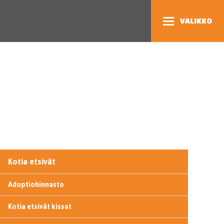
VALIKKO
Kotia etsivät
Adoptiohinnasto
Kotia etsivät kissat