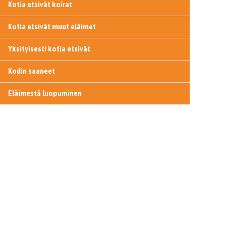
Kotia etsivät koirat
Kotia etsivät muut eläimet
Yksityisesti kotia etsivät
Kodin saaneet
Eläimestä luopuminen