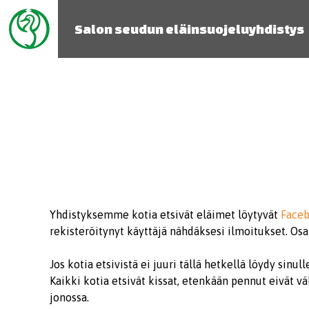
Salon seudun eläinsuojeluyhdistys
Yhdistyksemme kotia etsivät eläimet löytyvät
Face
rekisteröitynyt käyttäjä nähdäksesi ilmoitukset. Os
Jos kotia etsivistä ei juuri tällä hetkellä löydy sin
Kaikki kotia etsivät kissat, etenkään pennut eivät vä
jonossa.