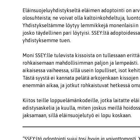
Eläinsuojeluyhdistykseltä eläimen adoptointi on arvov
olosuhteista; ne voivat olla kaltoinkohdeltuja, luonto
Yhdistykseltämme löytyy lemmikkejä monenlaisiin pe
josko täydellinen pari löytyisi. SSEY:ltä adoptoides
yhdistyksemme tuen.
Moni SSEY:lle tulevista kissoista on tullessaan erittä
rohkaisemaan mahdollisimman paljon ja lempeästi.
aikaisessa vaiheessa, sillä usein lopulliset, isot k
Tästä syystä ei kannata pelätä arkojenkaan kissojen ad
enemmän aikaa, ja jotkut rohkaistuvat hetkessä om
Kiitos teille loppuelämänkodeille, jotka laitatte e
edistysaskelia ja kuulla, miten joskus meillä hoidos
jaksamaan, sillä eläinsuojelutyö ei lopu koskaan.
”SSEY:ltä adoptointi sujui tosi hyvin ja vaivattomasti