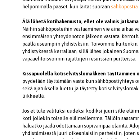
helpommalla pääset, kun laitat suoraan
sähköpostia
Älä lähetä kotihakemusta, ellet ole valmis jatkama
Näihin sähköposteihin vastaaminen vie aina aikaa va
ensimmäisen yhteydenoton jälkeen vastata. Kerroth
päällä useampiin yhdistyksiin. Toivomme kuitenkin, 
yhdistyksestä kerrallaan, sillä lähes jokainen Suome
vapaaehtoisvoimin rajattujen resurssien puitteissa.
Kissapuolella kotiselvityslomakkeen täyttäminen o
pyydetään täyttämään vasta kun sähköpostiyhteys on
sekä ajatuksella luettu ja täytetty kotiselvitysloma
liikkeellä.
Jos et tule valituksi uudeksi kodiksi juuri sille eläim
koti jollekin toiselle eläimellemme. Tällöin saatamm
haluatko jäädä odottamaan sopivampaa eläintä. Ad
yhdistämisestä juuri oikeanlaisiin perheisiin, jote