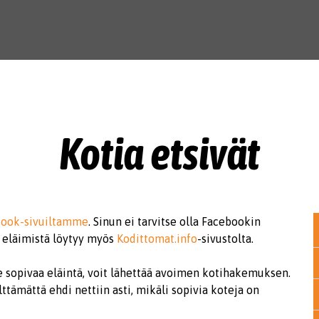
Kotia etsivät
book-sivuiltamme
. Sinun ei tarvitse olla Facebookin
a eläimistä löytyy myös
Kodittomat.info
-sivustolta.
ulle sopivaa eläintä, voit lähettää avoimen kotihakemuksen.
lttämättä ehdi nettiin asti, mikäli sopivia koteja on