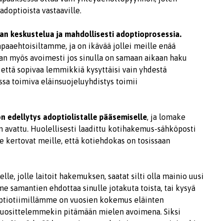
adoptioista vastaaville.
an keskustelua ja mahdollisesti adoptioprosessia.
paaehtoisiltamme, ja on ikävää jollei meille enää
an myös avoimesti jos sinulla on samaan aikaan haku
että sopivaa lemmikkiä kysyttäisi vain yhdestä
ssa toimiva eläinsuojeluyhdistys toimii
n edellytys adoptiolistalle pääsemiselle
, ja lomake
 avattu. Huolellisesti laadittu kotihakemus-sähköposti
ke kertovat meille, että kotiehdokas on tosissaan
elle, jolle laitoit hakemuksen, saatat silti olla mainio uusi
e samantien ehdottaa sinulle jotakuta toista, tai kysyä
optiotiimillämme on vuosien kokemus eläinten
n suosittelemmekin pitämään mielen avoimena. Siksi