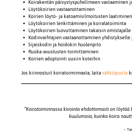
Koirakentän päivystyspuhelimeen vastaaminen ja
Löytökoirien vastaanottaminen
Koirien löytö- ja katoamisilmoitusten laatimine
Löytökoirien lenkittäminen ja koiralatoiminta
Löytökoirien luovuttaminen takaisin omistajalle
Kodinvaihtajien vastaanottaminen yhdistykselle 
Sijaiskodin ja hoidokin huolenpito
Ruoka-avustusten toimittaminen
Koirien adoptointi uusiin koteihin
Jos kiinnostuit koiratoiminnasta, laita
sähköpostia
ko
”Koiratoiminnassa kivointa ehdottomasti on löytää k
kuulumisia, kuinka koira nautt
– Tar