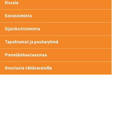
Kissala
Koiratoiminta
Sijaiskotitoiminta
Tapahtumat ja puuharyhmä
Pieneläinhautausmaa
Avustusta vähävaraisille