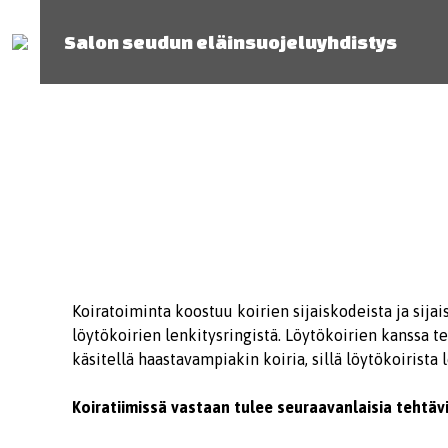
Salon seudun eläinsuojeluyhdistys
Koiratoiminta koostuu koirien sijaiskodeista ja sijai
löytökoirien lenkitysringistä. Löytökoirien kanssa te
käsitellä haastavampiakin koiria, sillä löytökoirista
Koiratiimissä vastaan tulee seuraavanlaisia tehtävi