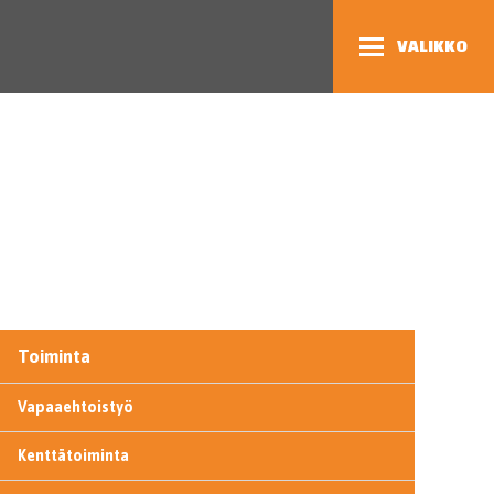
VALIKKO
Toiminta
Vapaaehtoistyö
Kenttätoiminta