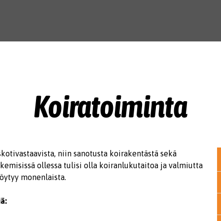
Koiratoiminta
skotivastaavista, niin sanotusta koirakentästä sekä
kemisissä ollessa tulisi olla koiranlukutaitoa ja valmiutta
 löytyy monenlaista.
ä: