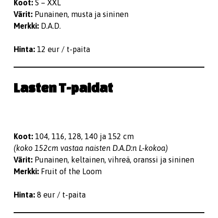
Koot:
S – XXL
Värit:
Punainen, musta ja sininen
Merkki:
D.A.D.
Hinta:
12 eur / t-paita
Lasten T-paidat
Koot:
104, 116, 128, 140 ja 152 cm
(koko 152cm vastaa naisten D.A.D:n L-kokoa)
Värit:
Punainen, keltainen, vihreä, oranssi ja sininen
Merkki:
Fruit of the Loom
Hinta:
8 eur / t-paita