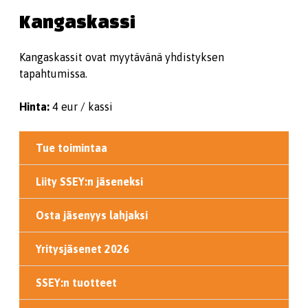
Kangaskassi
Kangaskassit ovat myytävänä yhdistyksen
tapahtumissa.
Hinta:
4 eur / kassi
Tue toimintaa
Liity SSEY:n jäseneksi
Osta jäsenyys lahjaksi
Yritysjäsenet 2026
SSEY:n tuotteet