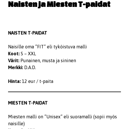
Naisten ja Miesten T-paidat
NAISTEN T-PAIDAT
Naisille oma ”FIT” eli tyköistuva malli
Koot:
S – XXL
Värit:
Punainen, musta ja sininen
Merkki:
D.A.D.
Hinta:
12 eur / t-paita
MIESTEN T-PAIDAT
Miesten malli on ”Unisex” eli suoramalli (sopii myös
naisille)