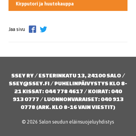
Kirpputori ja huutokauppa
Jaa sivu
SSEY RY / ESTERINKATU 13, 24100 SALO /
SSEY@SSEY.FI / PUHELINPÄIVYSTYS KLO 8-
21 KISSAT: 044 778 4617 / KOIRAT: 040
913 0777 / LUONNONVARAISET: 040 913
0778 (ARK. KLO 8-16 VAIN VIESTIT)
© 2026 Salon seudun eläinsuojeluyhdistys