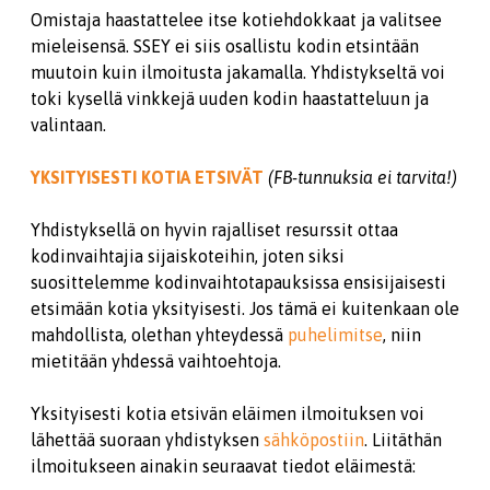
Omistaja haastattelee itse kotiehdokkaat ja valitsee
mieleisensä. SSEY ei siis osallistu kodin etsintään
muutoin kuin ilmoitusta jakamalla. Yhdistykseltä voi
toki kysellä vinkkejä uuden kodin haastatteluun ja
valintaan.
YKSITYISESTI KOTIA ETSIVÄT
(FB-tunnuksia ei tarvita!)
Yhdistyksellä on hyvin rajalliset resurssit ottaa
kodinvaihtajia sijaiskoteihin, joten siksi
suosittelemme kodinvaihtotapauksissa ensisijaisesti
etsimään kotia yksityisesti. Jos tämä ei kuitenkaan ole
mahdollista, olethan yhteydessä
puhelimitse
, niin
mietitään yhdessä vaihtoehtoja.
Yksityisesti kotia etsivän eläimen ilmoituksen voi
lähettää suoraan yhdistyksen
sähköpostiin
. Liitäthän
ilmoitukseen ainakin seuraavat tiedot eläimestä: