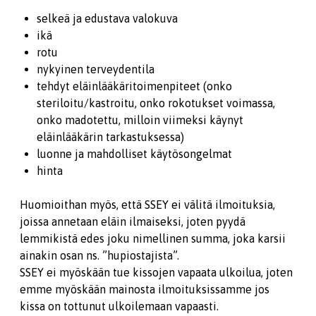
selkeä ja edustava valokuva
ikä
rotu
nykyinen terveydentila
tehdyt eläinlääkäritoimenpiteet (onko
steriloitu/kastroitu, onko rokotukset voimassa,
onko madotettu, milloin viimeksi käynyt
eläinlääkärin tarkastuksessa)
luonne ja mahdolliset käytösongelmat
hinta
Huomioithan myös, että SSEY ei välitä ilmoituksia,
joissa annetaan eläin ilmaiseksi, joten pyydä
lemmikistä edes joku nimellinen summa, joka karsii
ainakin osan ns. ”hupiostajista”.
SSEY ei myöskään tue kissojen vapaata ulkoilua, joten
emme myöskään mainosta ilmoituksissamme jos
kissa on tottunut ulkoilemaan vapaasti.