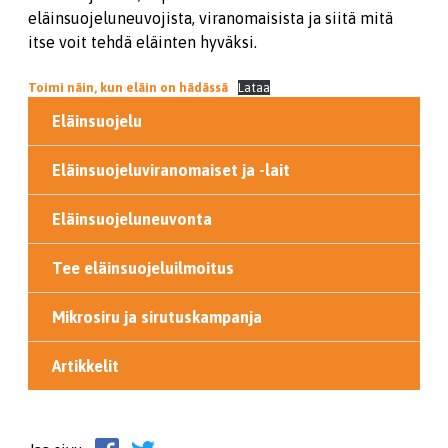
eläinsuojeluneuvojista, viranomaisista ja siitä mitä
itse voit tehdä eläinten hyväksi.
Toimi näin, kun eläin on hädässä
Lataa
Eläinsuojelu
Eläinsuojeluviranomaiset ja -lait
Eläinsuojeluneuvonta
Tee eläinsuojeluilmoitus
Mikrosiru ja sirutuskampanja
Artikkelit