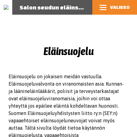
Salon seudun eläinsuojeluyhdistys
VALIKKO
Eläinsuojelu
Eläinsuojelu on jokaisen meidän vastuulla.
Eläinsuojeluvalvonta on viranomaisten asia. Kunnan-
ja läänineläinlääkärit, poliisit ja terveystarkastajat
ovat eläinsuojeluviranomaisia, joihin voi ottaa
yhteyttä jos epäilee eläintä kohdeltavan huonosti.
Suomen Eläinsuojeluyhdistysten liitto ry:n (SEY:n)
vapaaehtoiset eläinsuojeluneuvojat voivat myös
auttaa. Tältä sivulta löydät tietoa käytännön
eläinsuojelusta, vapaaehtoisista