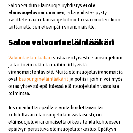
Salon Seudun Eläinsuojeluyhdistys
ei ole
eläinsuojeluviranomainen
, eikä yhdistys pysty
käsittelemään eläinsuojeluilmoituksia muuten, kuin
laittamalla sen eteenpäin viranomaisille.
Salon valvontaeläinlääkäri
Valvontaeläinlääkäri
vastaa erityisesti eläinsuojeluun
ja tarttuviin eläintauteihin liittyvistä
viranomaistehtävistä. Muita eläinsuojeluviranomaisia
ovat
kaupungineläinlääkärit
ja poliisi, joihin voi myös
ottaa yhteyttä epäiltäessä eläinsuojelulain vastaista
toimintaa.
Jos on aihetta epäillä eläintä hoidettavan tai
kohdeltavan eläinsuojelulain vastaisesti, on
eläinsuojeluviranomaisella oikeus tehdä kohteeseen
epäilyyn perustuva eläinsuojelutarkastus. Epäilyyn