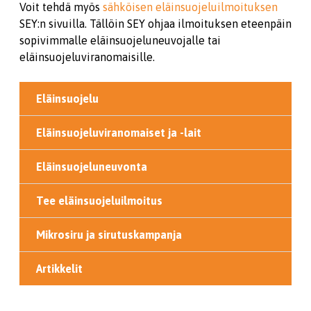
Voit tehdä myös
sähköisen eläinsuojeluilmoituksen
SEY:n sivuilla. Tällöin SEY ohjaa ilmoituksen eteenpäin
sopivimmalle eläinsuojeluneuvojalle tai
eläinsuojeluviranomaisille.
Eläinsuojelu
Eläinsuojeluviranomaiset ja -lait
Eläinsuojeluneuvonta
Tee eläinsuojeluilmoitus
Mikrosiru ja sirutuskampanja
Artikkelit