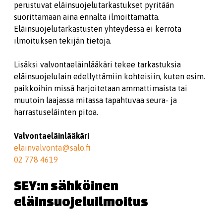
perustuvat eläinsuojelutarkastukset pyritään
suorittamaan aina ennalta ilmoittamatta.
Eläinsuojelutarkastusten yhteydessä ei kerrota
ilmoituksen tekijän tietoja.
Lisäksi valvontaeläinlääkäri tekee tarkastuksia
eläinsuojelulain edellyttämiin kohteisiin, kuten esim.
paikkoihin missä harjoitetaan ammattimaista tai
muutoin laajassa mitassa tapahtuvaa seura- ja
harrastuseläinten pitoa.
Valvontaeläinlääkäri
elainvalvonta@salo.fi
02 778 4619
SEY:n sähköinen
eläinsuojeluilmoitus