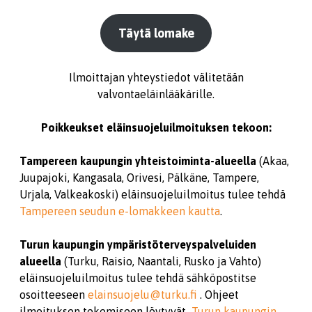
Täytä lomake
Ilmoittajan yhteystiedot välitetään
valvontaeläinlääkärille.
Poikkeukset eläinsuojeluilmoituksen tekoon:
Tampereen kaupungin yhteistoiminta-alueella
(Akaa,
Juupajoki, Kangasala, Orivesi, Pälkäne, Tampere,
Urjala, Valkeakoski) eläinsuojeluilmoitus tulee tehdä
Tampereen seudun e-lomakkeen kautta
.
Turun kaupungin ympäristöterveyspalveluiden
alueella
(Turku, Raisio, Naantali, Rusko ja Vahto)
eläinsuojeluilmoitus tulee tehdä sähköpostitse
osoitteeseen
elainsuojelu@turku.fi
. Ohjeet
ilmoituksen tekemiseen löytyvät
Turun kaupungin