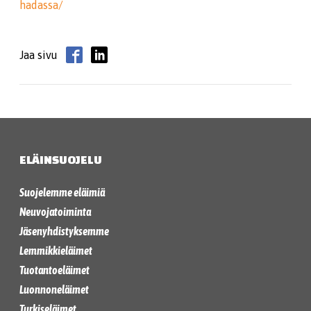
hadassa/
Jaa sivu
ELÄINSUOJELU
Suojelemme eläimiä
Neuvojatoiminta
Jäsenyhdistyksemme
Lemmikkieläimet
Tuotantoeläimet
Luonnoneläimet
Turkiseläimet