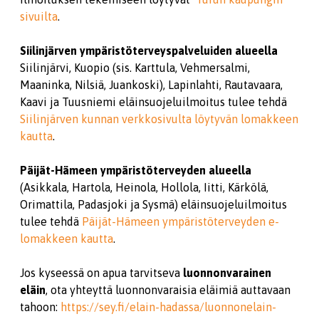
sivuilta
.
Siilinjärven ympäristöterveyspalveluiden alueella
Siilinjärvi, Kuopio (sis. Karttula, Vehmersalmi,
Maaninka, Nilsiä, Juankoski), Lapinlahti, Rautavaara,
Kaavi ja Tuusniemi eläinsuojeluilmoitus tulee tehdä
Siilinjärven kunnan verkkosivulta löytyvän lomakkeen
kautta
.
Päijät-Hämeen ympäristöterveyden alueella
(Asikkala, Hartola, Heinola, Hollola, Iitti, Kärkölä,
Orimattila, Padasjoki ja Sysmä) eläinsuojeluilmoitus
tulee tehdä
Päijät-Hämeen ympäristöterveyden e-
lomakkeen kautta
.
Jos kyseessä on apua tarvitseva
luonnonvarainen
eläin
, ota yhteyttä luonnonvaraisia eläimiä auttavaan
tahoon:
h
ttps://sey.fi/elain-hadassa/luonnonelain-