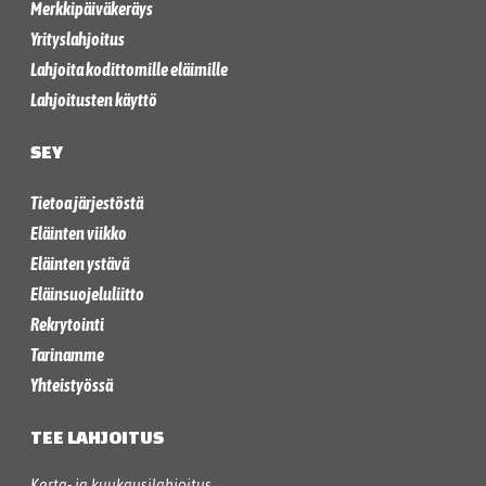
Merkkipäiväkeräys
Yrityslahjoitus
Lahjoita kodittomille eläimille
Lahjoitusten käyttö
SEY
Tietoa järjestöstä
Eläinten viikko
Eläinten ystävä
Eläinsuojeluliitto
Rekrytointi
Tarinamme
Yhteistyössä
TEE LAHJOITUS
Kerta- ja kuukausilahjoitus