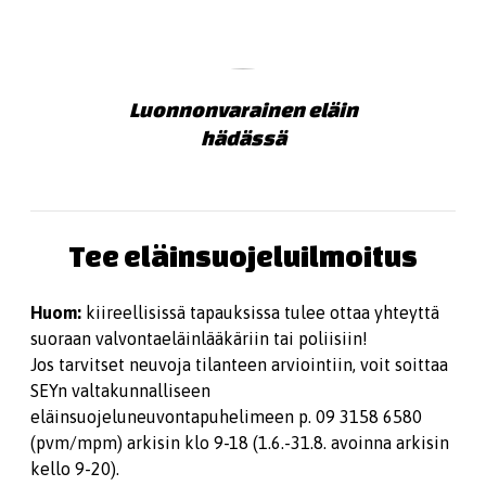
Luonnonvarainen eläin
hädässä
Tee eläinsuojeluilmoitus
Huom:
kiireellisissä tapauksissa tulee ottaa yhteyttä
suoraan valvontaeläinlääkäriin tai poliisiin!
Jos tarvitset neuvoja tilanteen arviointiin, voit soittaa
SEYn valtakunnalliseen
eläinsuojeluneuvontapuhelimeen p. 09 3158 6580
(pvm/mpm) arkisin klo 9-18 (1.6.-31.8. avoinna arkisin
kello 9-20).