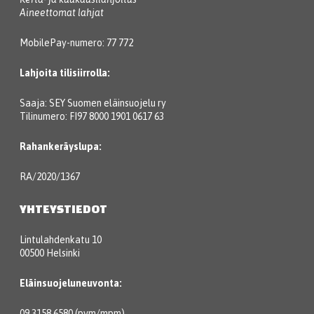
Aineettomat lahjat
MobilePay-numero: 77 772
Lahjoita tilisiirrolla:
Saaja: SEY Suomen eläinsuojelu ry
Tilinumero: FI97 8000 1901 0617 63
Rahankeräyslupa:
RA/2020/1367
YHTEYSTIEDOT
Lintulahdenkatu 10
00500 Helsinki
Eläinsuojeluneuvonta:
09 3158 6580 (pvm/mpm)