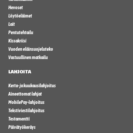
Hevoset
Löytöeläimet
Lait
Pentutehtailu
Kissakriisi
Vuoden eläinsuojeluteko
Vastuullinen matkailu
LAHJOITA
Kerta- ja kuukausilahjoitus
Aineettomat lahjat
MobilePay-lahjoitus
Tekstiviestilahjoitus
Testamentti
Päivätyökeräys