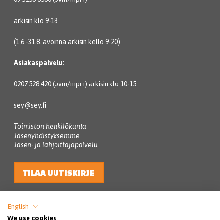
arkisin klo 9-18
(1.6.-31.8. avoinna arkisin kello 9-20).
Asiakaspalvelu:
0207 528 420 (pvm/mpm) arkisin klo 10-15.
sey@sey.fi
Toimiston henkilökunta
Jäsenyhdistyksemme
Jäsen- ja lahjoittajapalvelu
TILAA UUTISKIRJE
English
We use cookies